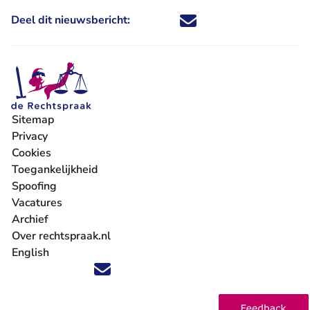
Deel dit nieuwsbericht:
Deel dit nieuwsbericht via X - U 
Deel dit nieuwsbericht via Fa
Deel dit nieuwsbericht via
Deel dit nieuwsbericht
Sitemap
Privacy
Cookies
Toegankelijkheid
Spoofing
Vacatures
- U verlaat Rechtspraak.nl
Archief
Over rechtspraak.nl
English
Volg ons op X (Twitter) - U verlaat Rechtspraak.nl
Volg ons op Facebook - U verlaat Rechtspraak.nl
Volg ons op Instagram - U verlaat Rechtspraak.nl
Volg ons op Youtube - U verlaat Rechtspraak.nl
Volg ons op LinkedIn - U verlaat Rechtspraak.n
'Blijf op de hoogte' nieuwsbrief - U verlaat