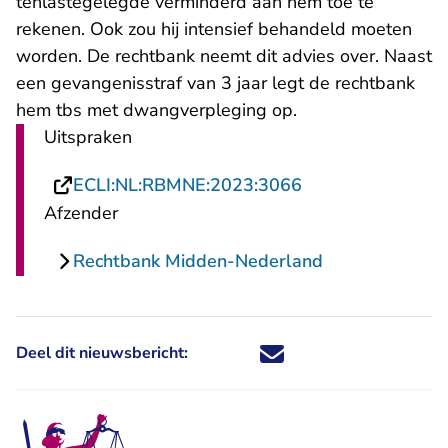
tenlastegelegde verminderd aan hem toe te
rekenen. Ook zou hij intensief behandeld moeten
worden. De rechtbank neemt dit advies over. Naast
een gevangenisstraf van 3 jaar legt de rechtbank
hem tbs met dwangverpleging op.
Uitspraken
- U verlaat Recht
ECLI:NL:RBMNE:2023:3066
Afzender
Rechtbank Midden-Nederland
Deel dit nieuwsbericht:
Deel dit nieuwsbericht via X - U 
Deel dit nieuwsbericht via Fa
Deel dit nieuwsbericht via
Deel dit nieuwsbericht