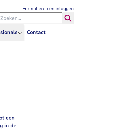
- U verlaat Rechtspraak.nl
Formulieren en inloggen
eken binnen de Rechtspraak
Zoeken
sionals
Contact
ot een
g in de