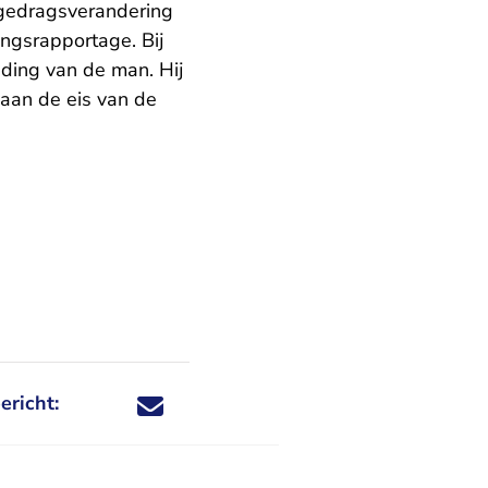
t gedragsverandering
ingsrapportage. Bij
ding van de man. Hij
 aan de eis van de
ericht:
Deel dit nieuwsbericht via X - U verlaat Rechtspraa
Deel dit nieuwsbericht via Facebook - U verlaat
Deel dit nieuwsbericht via e-mail
Deel dit nieuwsbericht via LinkedIn - U v