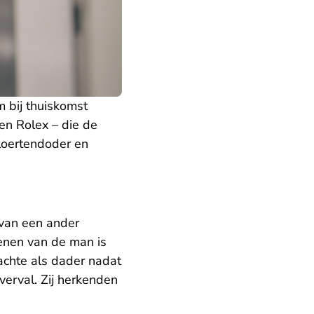
 bij thuiskomst
en Rolex – die de
ploertendoder en
van een ander
oenen van de man is
achte als dader nadat
erval. Zij herkenden