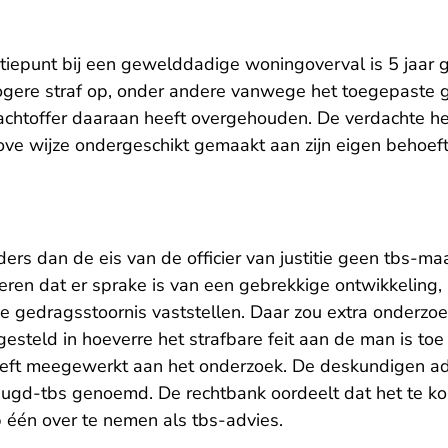
atiepunt bij een gewelddadige woningoverval is 5 jaar 
ogere straf op, onder andere vanwege het toegepaste g
lachtoffer daaraan heeft overgehouden. De verdachte h
ove wijze ondergeschikt gemaakt aan zijn eigen behoeft
ers dan de eis van de officier van justitie geen tbs-ma
ren dat er sprake is van een gebrekkige ontwikkeling
 gedragsstoornis vaststellen. Daar zou extra onderzoek
esteld in hoeverre het strafbare feit aan de man is toe
eft meegewerkt aan het onderzoek. De deskundigen ad
eugd-tbs genoemd. De rechtbank oordeelt dat het te kor
 één over te nemen als tbs-advies.