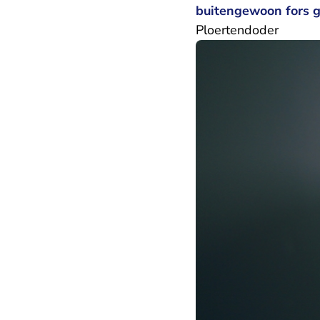
buitengewoon fors g
Ploertendoder