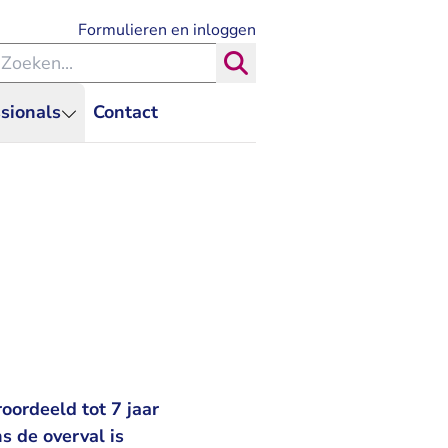
- U verlaat Rechtspraak.nl
Formulieren en inloggen
eken binnen de Rechtspraak
Zoeken
sionals
Contact
oordeeld tot 7 jaar
s de overval is