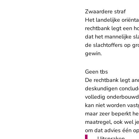
Zwaardere straf
Het landelijke oriënt
rechtbank legt een h
dat het mannelijke s
de slachtoffers op gr
gewin.
Geen tbs
De rechtbank legt and
deskundigen conclude
volledig onderbouwde
kan niet worden vastg
maar zeer beperkt he
maatregel, ook wel j
om dat advies één op
Uitspraken