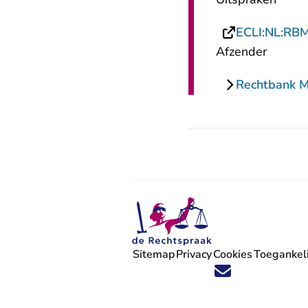
ECLI:NL:RB
Afzender
Rechtbank 
Sitemap
Privacy
Cookies
Toegankeli
Volg ons op X (Twitter) - U verlaat
Volg ons op Facebook - U verlaa
Volg ons op Instagram - U ve
Volg ons op Youtube - U 
Volg ons op LinkedIn -
'Blijf op de hoogte