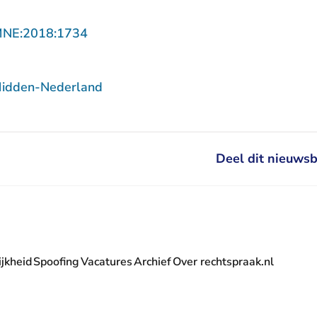
- U verlaat Rechtspraak.nl
MNE:2018:1734
Midden-Nederland
Deel dit nieuwsb
jkheid
Spoofing
Vacatures
Archief
Over rechtspraak.nl
- U verlaat Rechtspraak.nl
 Rechtspraak.nl
t Rechtspraak.nl
rlaat Rechtspraak.nl
verlaat Rechtspraak.nl
 U verlaat Rechtspraak.nl
' nieuwsbrief - U verlaat Rechtspraak.nl