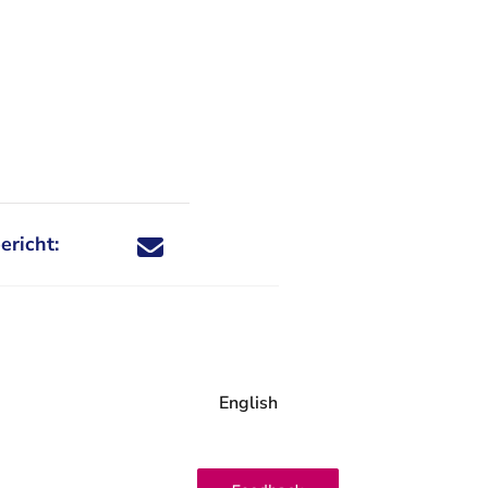
ericht:
Deel dit nieuwsbericht via X - U verlaat Rechtspraa
Deel dit nieuwsbericht via Facebook - U verlaat
Deel dit nieuwsbericht via e-mail
Deel dit nieuwsbericht via LinkedIn - U v
English