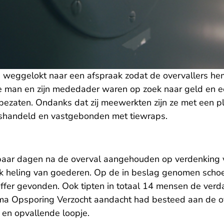
s weggelokt naar een afspraak zodat de overvallers hem
 man en zijn mededader waren op zoek naar geld en e
t bezaten. Ondanks dat zij meewerkten zijn ze met een 
handeld en vastgebonden met tiewraps.
 paar dagen na de overval aangehouden op verdenking 
lijk heling van goederen. Op de in beslag genomen sch
offer gevonden. Ook tipten in totaal 14 mensen de verd
ma Opsporing Verzocht aandacht had besteed aan de ov
 en opvallende loopje.