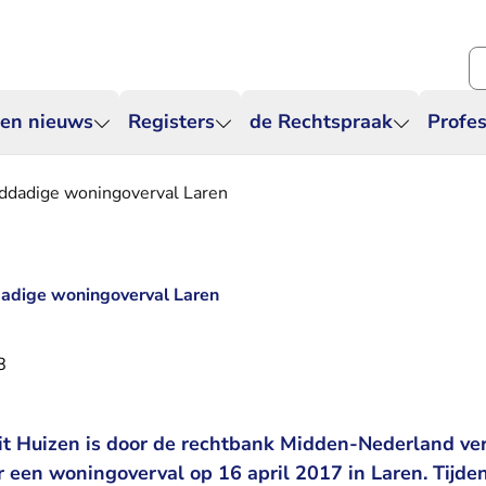
Zo
 en nieuws
Registers
de Rechtspraak
Profes
lddadige woningoverval Laren
dadige woningoverval Laren
8
it Huizen is door de rechtbank Midden-Nederland ver
 een woningoverval op 16 april 2017 in Laren. Tijden