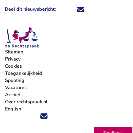
Deel dit nieuwsbericht:
Deel dit nieuwsbericht via X - U 
Deel dit nieuwsbericht via Fa
Deel dit nieuwsbericht via
Deel dit nieuwsbericht
Sitemap
Privacy
Cookies
Toegankelijkheid
Spoofing
Vacatures
- U verlaat Rechtspraak.nl
Archief
Over rechtspraak.nl
English
Volg ons op X (Twitter) - U verlaat Rechtspraak.nl
Volg ons op Facebook - U verlaat Rechtspraak.nl
Volg ons op Instagram - U verlaat Rechtspraak.nl
Volg ons op Youtube - U verlaat Rechtspraak.nl
Volg ons op LinkedIn - U verlaat Rechtspraak.n
'Blijf op de hoogte' nieuwsbrief - U verlaat