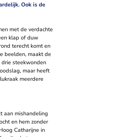
delijk. Ook is de
samen met de verdachte
een klap of duw
rond terecht komt en
 de beelden, maakt de
er drie steekwonden
doodslag, maar heeft
, lukraak meerdere
kt aan mishandeling
zocht en hem zonder
Hoog Catharijne in