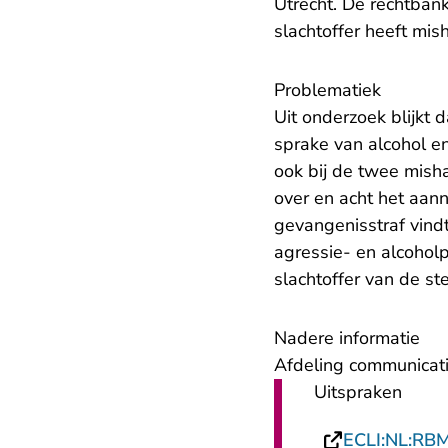
Utrecht. De rechtbank
slachtoffer heeft mis
Problematiek
Uit onderzoek blijkt 
sprake van alcohol en
ook bij de twee mish
over en acht het aan
gevangenisstraf vindt
agressie- en alcohol
slachtoffer van de st
Nadere informatie
Afdeling communicati
Uitspraken
ECLI:NL:RB