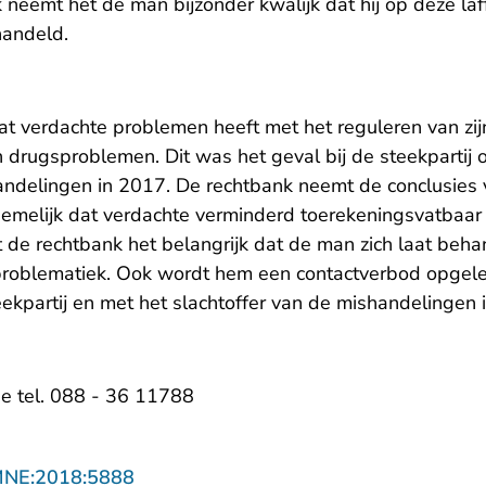
 neemt het de man bijzonder kwalijk dat hij op deze laf
handeld.
dat verdachte problemen heeft met het reguleren van zijn
 drugsproblemen. Dit was het geval bij de steekpartij 
andelingen in 2017. De rechtbank neemt de conclusies
nemelijk dat verdachte verminderd toerekeningsvatbaar 
 de rechtbank het belangrijk dat de man zich laat beha
problematiek. Ook wordt hem een contactverbod opgel
eekpartij en met het slachtoffer van de mishandelingen 
e tel. 088 - 36 11788
- U verlaat Rechtspraak.nl
MNE:2018:5888