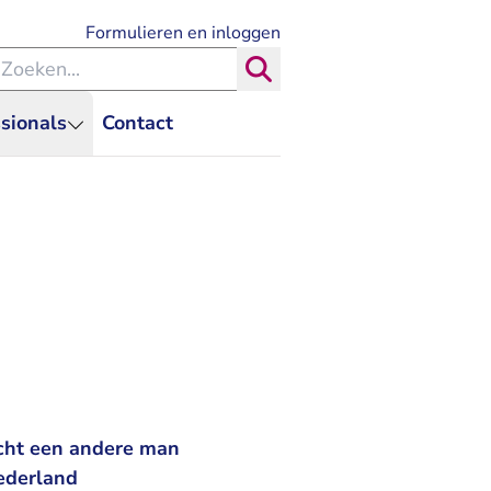
- U verlaat Rechtspraak.nl
Formulieren en inloggen
eken binnen de Rechtspraak
Zoeken
sionals
Contact
echt een andere man
ederland