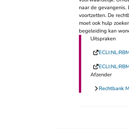
naar de gevangenis. 
voortzetten. De rech
moet ook hulp zoeken
begeleiding kan won
Uitspraken
ECLI:NL:RB
ECLI:NL:RB
Afzender
Rechtbank 