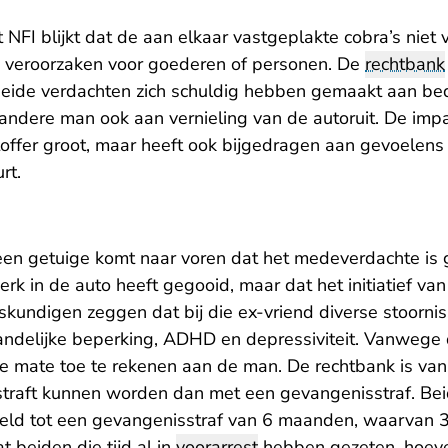
 NFI blijkt dat de aan elkaar vastgeplakte cobra’s niet
 veroorzaken voor goederen of personen. De
rechtbank
 beide verdachten zich schuldig hebben gemaakt aan be
 andere man ook aan vernieling van de autoruit. De impa
toffer groot, maar heeft ook bijgedragen aan gevoelens
rt.
 een getuige komt naar voren dat het medeverdachte is
werk in de auto heeft gegooid, maar dat het initiatief va
skundigen zeggen dat bij die ex-vriend diverse stoorni
ndelijke beperking, ADHD en depressiviteit. Vanwege d
de mate toe te rekenen aan de man. De rechtbank is van 
estraft kunnen worden dan met een gevangenisstraf. 
deeld tot een gevangenisstraf van 6 maanden, waarvan
 beiden die tijd al in
voorarrest
hebben gezeten, hoeven