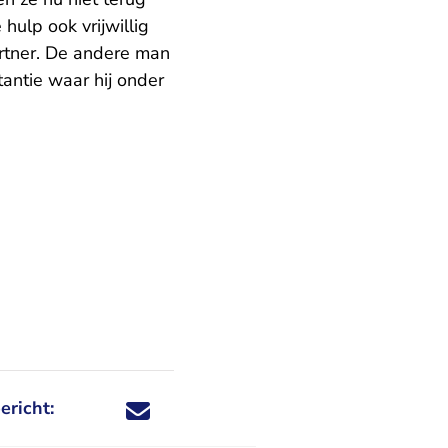
ulp ook vrijwillig
artner. De andere man
antie waar hij onder
ericht:
Deel dit nieuwsbericht via X - U verlaat Rechtspraa
Deel dit nieuwsbericht via Facebook - U verlaat
Deel dit nieuwsbericht via e-mail
Deel dit nieuwsbericht via LinkedIn - U v