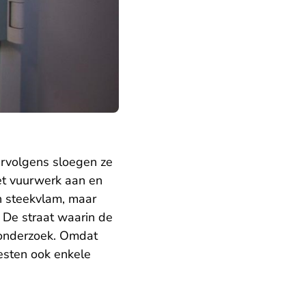
ervolgens sloegen ze
het vuurwerk aan en
en steekvlam, maar
 De straat waarin de
eonderzoek. Omdat
oesten ook enkele