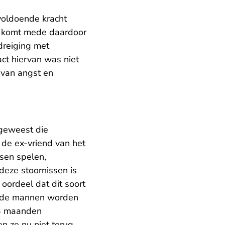
 voldoende kracht
komt mede daardoor
dreiging met
ct hiervan was niet
 van angst en
 geweest die
n de ex-vriend van het
ssen spelen,
eze stoornissen is
oordeel dat dit soort
Beide mannen worden
 3 maanden
 ze nu niet terug