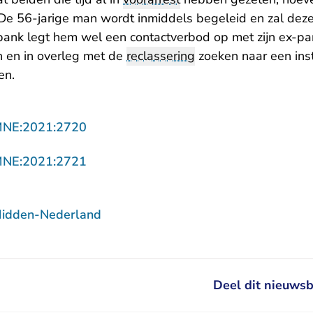
De 56-jarige man wordt inmiddels begeleid en zal deze h
tbank legt hem wel een contactverbod op met zijn ex-p
 en in overleg met de
reclassering
zoeken naar een inst
en.
- U verlaat Rechtspraak.nl
MNE:2021:2720
- U verlaat Rechtspraak.nl
MNE:2021:2721
Midden-Nederland
Deel dit nieuwsb