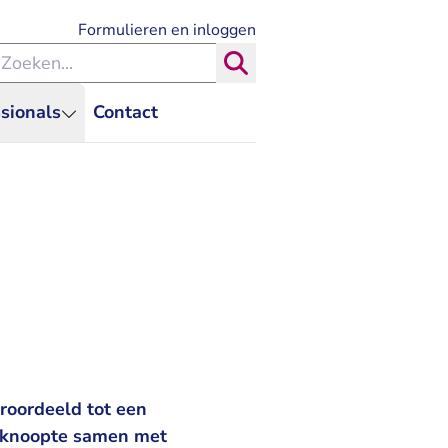
- U verlaat Rechtspraak.nl
Formulieren en inloggen
eken binnen de Rechtspraak
Zoeken
sionals
Contact
roordeeld tot een
j knoopte samen met