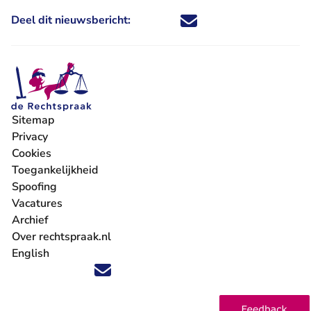
Deel dit nieuwsbericht:
Deel dit nieuwsbericht via X - U 
Deel dit nieuwsbericht via Fa
Deel dit nieuwsbericht via
Deel dit nieuwsbericht
Sitemap
Privacy
Cookies
Toegankelijkheid
Spoofing
Vacatures
- U verlaat Rechtspraak.nl
Archief
Over rechtspraak.nl
English
Volg ons op X (Twitter) - U verlaat Rechtspraak.nl
Volg ons op Facebook - U verlaat Rechtspraak.nl
Volg ons op Instagram - U verlaat Rechtspraak.nl
Volg ons op Youtube - U verlaat Rechtspraak.nl
Volg ons op LinkedIn - U verlaat Rechtspraak.n
'Blijf op de hoogte' nieuwsbrief - U verlaat