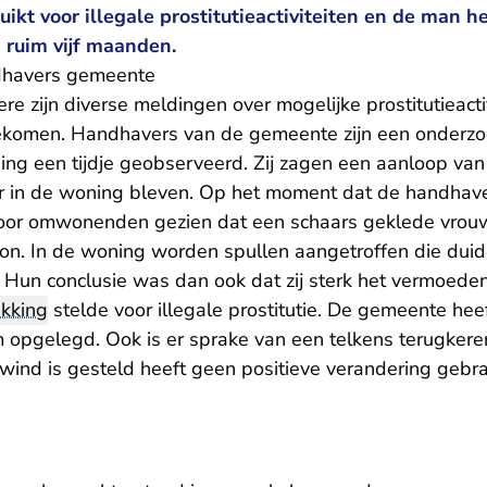
ikt voor illegale prostitutieactiviteiten en de man h
 ruim vijf maanden.
dhavers gemeente
e zijn diverse meldingen over mogelijke prostitutieacti
komen. Handhavers van de gemeente zijn een onderzo
ng een tijdje geobserveerd. Zij zagen een aanloop va
ur in de woning bleven. Op het moment dat de handhav
oor omwonenden gezien dat een schaars geklede vrou
lkon. In de woning worden spullen aangetroffen die dui
en. Hun conclusie was dan ook dat zij sterk het vermoe
ikking
stelde voor illegale prostitutie. De gemeente he
opgelegd. Ook is er sprake van een telkens terugkere
ind is gesteld heeft geen positieve verandering gebra