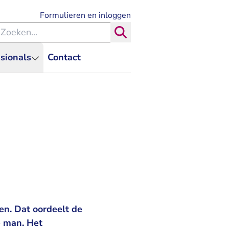
- U verlaat Rechtspraak.nl
Formulieren en inloggen
eken binnen de Rechtspraak
Zoeken
sionals
Contact
en. Dat oordeelt de
e man. Het