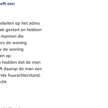
eeft een
viteiten op het adres
ek gestart en hebben
n mannen die
ers de woning
w de woning
den op
den hadden dat de man
eft daarop de man een
nde huurachterstand.
cht.