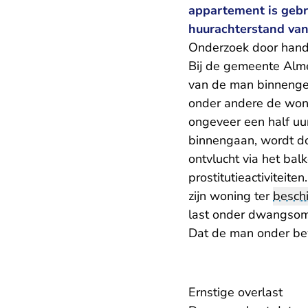
appartement is gebru
huurachterstand van
Onderzoek door han
Bij de gemeente Almer
van de man binnenge
onder andere de woni
ongeveer een half u
binnengaan, wordt d
ontvlucht via het ba
prostitutieactiviteit
zijn woning ter
besch
last onder dwangsom 
Dat de man onder bew
Ernstige overlast