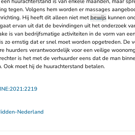
 een huurachterstand is van enkele maanden, maar spre
woning tegen. Volgens hem worden er massages aangebod
ichting. Hij heeft dit alleen niet met
bewijs
kunnen on
 gaat ervan uit dat de bevindingen uit het onderzoek va
ake is van bedrijfsmatige activiteiten in de vorm van een
 is zo ernstig dat er snel moet worden opgetreden. De v
re huurders verantwoordelijk voor een veilige woonomg
rechter is het met de verhuurder eens dat de man binne
. Ook moet hij de huurachterstand betalen.
- U verlaat Rechtspraak.nl
MNE:2021:2219
Midden-Nederland