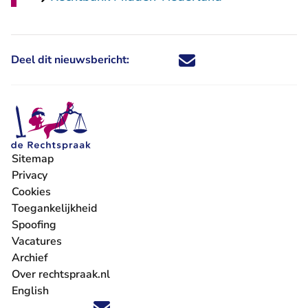
Deel dit nieuwsbericht:
Deel dit nieuwsbericht via X - U 
Deel dit nieuwsbericht via Fa
Deel dit nieuwsbericht via
Deel dit nieuwsbericht
Sitemap
Privacy
Cookies
Toegankelijkheid
Spoofing
Vacatures
- U verlaat Rechtspraak.nl
Archief
Over rechtspraak.nl
English
Volg ons op X (Twitter) - U verlaat Rechtspraak.nl
Volg ons op Facebook - U verlaat Rechtspraak.nl
Volg ons op Instagram - U verlaat Rechtspraak.nl
Volg ons op Youtube - U verlaat Rechtspraak.nl
Volg ons op LinkedIn - U verlaat Rechtspraak.n
'Blijf op de hoogte' nieuwsbrief - U verlaat