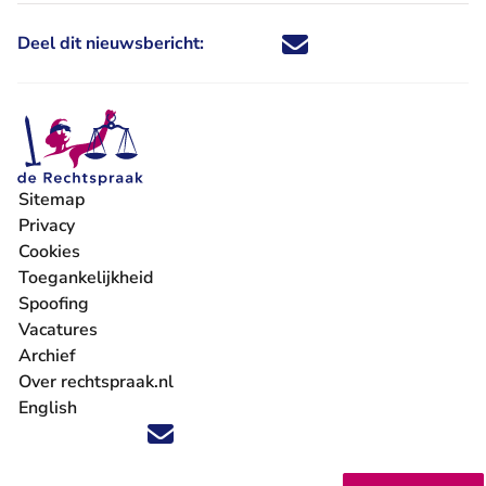
Deel dit nieuwsbericht:
Deel dit nieuwsbericht via X - U 
Deel dit nieuwsbericht via Fa
Deel dit nieuwsbericht via
Deel dit nieuwsbericht
Sitemap
Privacy
Cookies
Toegankelijkheid
Spoofing
Vacatures
- U verlaat Rechtspraak.nl
Archief
Over rechtspraak.nl
English
Volg ons op X (Twitter) - U verlaat Rechtspraak.nl
Volg ons op Facebook - U verlaat Rechtspraak.nl
Volg ons op Instagram - U verlaat Rechtspraak.nl
Volg ons op Youtube - U verlaat Rechtspraak.nl
Volg ons op LinkedIn - U verlaat Rechtspraak.n
'Blijf op de hoogte' nieuwsbrief - U verlaat