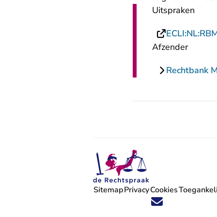
Uitspraken
ECLI:NL:RB
Afzender
Rechtbank 
Sitemap
Privacy
Cookies
Toegankeli
Volg ons op X (Twitter) - U verlaat
Volg ons op Facebook - U verlaa
Volg ons op Instagram - U ve
Volg ons op Youtube - U 
Volg ons op LinkedIn -
'Blijf op de hoogte