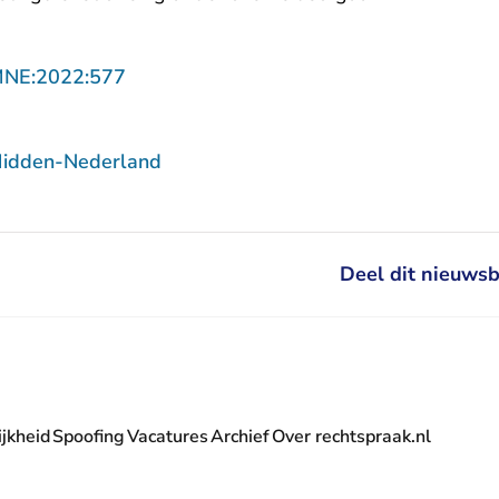
- U verlaat Rechtspraak.nl
MNE:2022:577
Midden-Nederland
Deel dit nieuwsb
jkheid
Spoofing
Vacatures
Archief
Over rechtspraak.nl
- U verlaat Rechtspraak.nl
 Rechtspraak.nl
t Rechtspraak.nl
rlaat Rechtspraak.nl
verlaat Rechtspraak.nl
 U verlaat Rechtspraak.nl
' nieuwsbrief - U verlaat Rechtspraak.nl