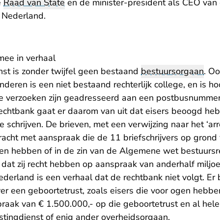
e
Raad van State
en de minister-president als CEO van
 Nederland.
mee in verhaal
nst is zonder twijfel geen bestaand
bestuursorgaan
. O
eren is een niet bestaand rechterlijk college, en is h
f. De verzoeken zijn geadresseerd aan een postbusnumme
rechtbank gaat er daarom van uit dat eisers beoogd h
 schrijven. De brieven, met een verwijzing naar het ‘arre
cht met aanspraak die de 11 briefschrijvers op grond 
den hebben of in de zin van de Algemene wet bestuursre
s dat zij recht hebben op aanspraak van anderhalf milj
derland is een verhaal dat de rechtbank niet volgt. Er
ver een geboortetrust, zoals eisers die voor ogen hebbe
praak van € 1.500.000,- op die geboortetrust en al hel
stingdienst of enig ander overheidsorgaan.