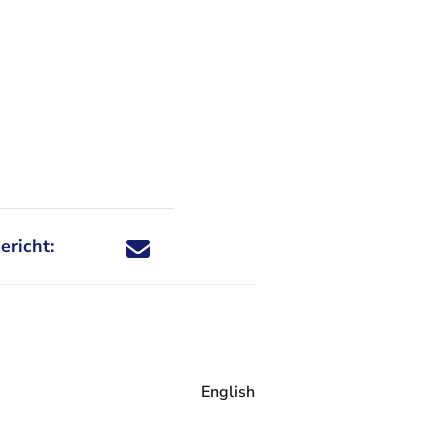
ericht:
Deel dit nieuwsbericht via X - U verlaat Rechtspraa
Deel dit nieuwsbericht via Facebook - U verlaat
Deel dit nieuwsbericht via e-mail
Deel dit nieuwsbericht via LinkedIn - U v
English