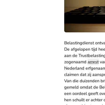
Belastingdienst ontv
De afgelopen tijd he
aan de Trustbelasting
zogenaamd
arrest
va
Nederland erfgenaam z
claimen dat zij aans
Van die duizenden br
gemeld omdat de Belas
een oordeel geeft ove
hen schuilt er achte