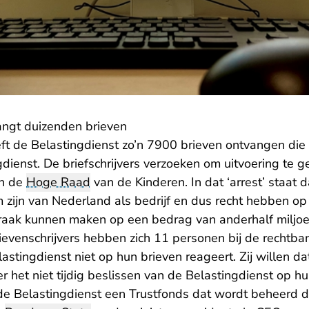
angt duizenden brieven
eft de Belastingdienst zo’n 7900 brieven ontvangen di
dienst. De briefschrijvers verzoeken om uitvoering te 
n de
Hoge Raad
van de Kinderen. In dat ‘arrest’ staat 
ijn van Nederland als bedrijf en dus recht hebben op e
praak kunnen maken op een bedrag van anderhalf miljoe
ievenschrijvers hebben zich 11 personen bij de recht
tingdienst niet op hun brieven reageert. Zij willen da
r het niet tijdig beslissen van de Belastingdienst op h
r de Belastingdienst een Trustfonds dat wordt beheerd 