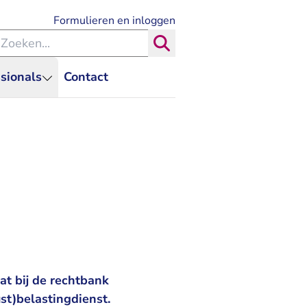
- U verlaat Rechtspraak.nl
Formulieren en inloggen
eken binnen de Rechtspraak
Zoeken
sionals
Contact
at bij de rechtbank
st)belastingdienst.