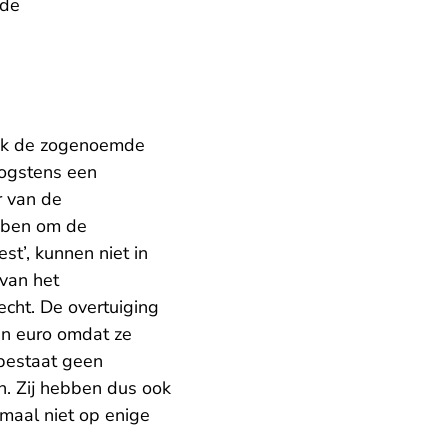
 de
ok de zogenoemde
oogstens een
r van de
ebben om de
st’, kunnen niet in
van het
cht. De overtuiging
oen euro omdat ze
 bestaat geen
n. Zij hebben dus ook
emaal niet op enige