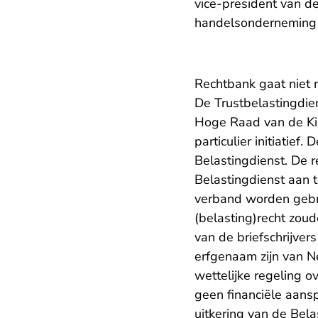
vice-president van d
handelsonderneming
Rechtbank gaat niet 
De Trustbelastingdie
Hoge Raad van de Kind
particulier initiatie
Belastingdienst. De 
Belastingdienst aan te
verband worden gebra
(belasting)recht zou
van de briefschrijver
erfgenaam zijn van Ne
wettelijke regeling o
geen financiële aans
uitkering van de Bela