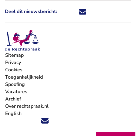
Deel dit nieuwsbericht:
Deel dit nieuwsbericht via X - U 
Deel dit nieuwsbericht via Fa
Deel dit nieuwsbericht via
Deel dit nieuwsbericht
Sitemap
Privacy
Cookies
Toegankelijkheid
Spoofing
Vacatures
- U verlaat Rechtspraak.nl
Archief
Over rechtspraak.nl
English
Volg ons op X (Twitter) - U verlaat Rechtspraak.nl
Volg ons op Facebook - U verlaat Rechtspraak.nl
Volg ons op Instagram - U verlaat Rechtspraak.nl
Volg ons op Youtube - U verlaat Rechtspraak.nl
Volg ons op LinkedIn - U verlaat Rechtspraak.n
'Blijf op de hoogte' nieuwsbrief - U verlaat