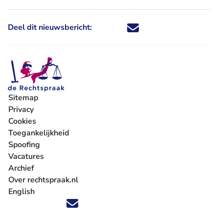
Deel dit nieuwsbericht:
Deel dit nieuwsbericht via X - U 
Deel dit nieuwsbericht via Fa
Deel dit nieuwsbericht via
Deel dit nieuwsbericht
Sitemap
Privacy
Cookies
Toegankelijkheid
Spoofing
Vacatures
- U verlaat Rechtspraak.nl
Archief
Over rechtspraak.nl
English
Volg ons op X (Twitter) - U verlaat Rechtspraak.nl
Volg ons op Facebook - U verlaat Rechtspraak.nl
Volg ons op Instagram - U verlaat Rechtspraak.nl
Volg ons op Youtube - U verlaat Rechtspraak.nl
Volg ons op LinkedIn - U verlaat Rechtspraak.n
'Blijf op de hoogte' nieuwsbrief - U verlaat