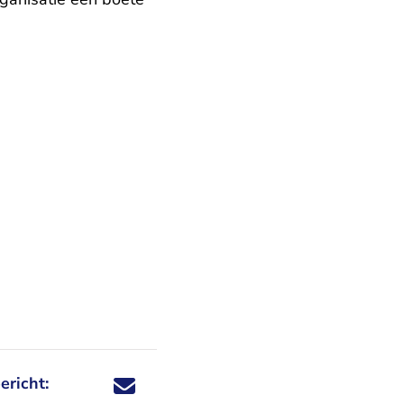
ericht:
Deel dit nieuwsbericht via X - U verlaat Rechtspraa
Deel dit nieuwsbericht via Facebook - U verlaat
Deel dit nieuwsbericht via e-mail
Deel dit nieuwsbericht via LinkedIn - U v