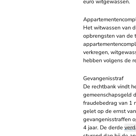
euro witgewassen.
Appartementencomp
Het witwassen van de
opbrengsten van de 
appartementencomplex.
verkregen, witgewass
hebben volgens de re
Gevangenisstraf
De rechtbank vindt h
gemeenschapsgeld da
fraudebedrag van 1 m
gelet op de ernst va
gevangenisstraffen op
4 jaar. De derde
verd
sturend dan bij de a