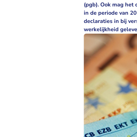
(pgb). Ook mag het d
in de periode van 2
declaraties in bij v
werkelijkheid gelev