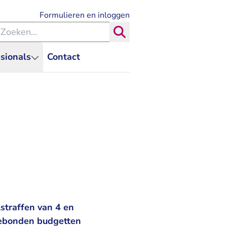
- U verlaat Rechtspraak.nl
Formulieren en inloggen
eken binnen de Rechtspraak
Zoeken
sionals
Contact
straffen van 4 en
gebonden budgetten