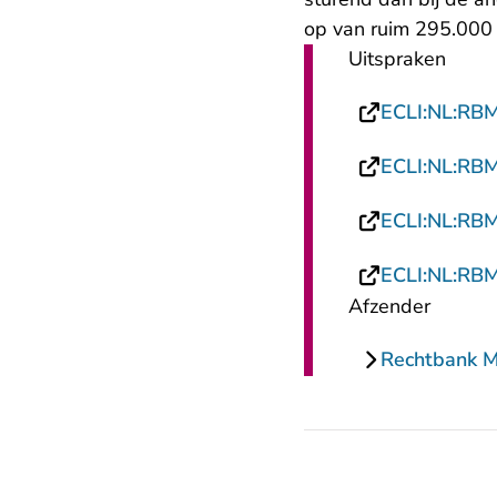
op van ruim 295.000 
Uitspraken
ECLI:NL:RB
ECLI:NL:RB
ECLI:NL:RB
ECLI:NL:RB
Afzender
Rechtbank 