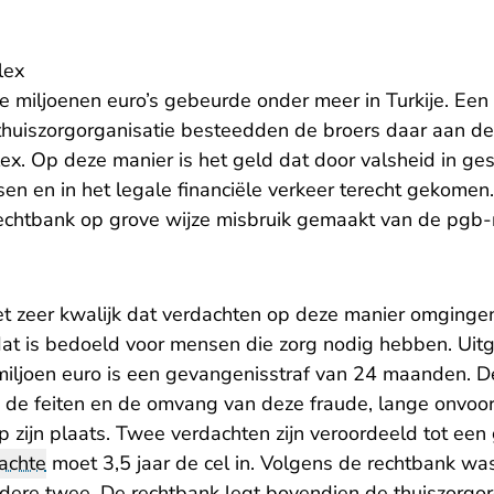
lex
 miljoenen euro’s gebeurde onder meer in Turkije. Een
thuiszorgorganisatie besteedden de broers daar aan d
 Op deze manier is het geld dat door valsheid in gesch
en en in het legale financiële verkeer terecht gekomen
chtbank op grove wijze misbruik gemaakt van de pgb-
et zeer kwalijk dat verdachten op deze manier omginge
t is bedoeld voor mensen die zorg nodig hebben. Uitg
iljoen euro is een gevangenisstraf van 24 maanden. D
n de feiten en de omvang van deze fraude, lange onvoo
 zijn plaats. Twee verdachten zijn veroordeeld tot een
achte
moet 3,5 jaar de cel in. Volgens de rechtbank was
ndere twee. De rechtbank legt bovendien de thuiszorgo