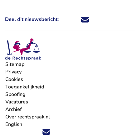
Deel dit nieuwsbericht:
Deel dit nieuwsbericht via X - U 
Deel dit nieuwsbericht via Fa
Deel dit nieuwsbericht via
Deel dit nieuwsbericht
Sitemap
Privacy
Cookies
Toegankelijkheid
Spoofing
Vacatures
- U verlaat Rechtspraak.nl
Archief
Over rechtspraak.nl
English
Volg ons op X (Twitter) - U verlaat Rechtspraak.nl
Volg ons op Facebook - U verlaat Rechtspraak.nl
Volg ons op Instagram - U verlaat Rechtspraak.nl
Volg ons op Youtube - U verlaat Rechtspraak.nl
Volg ons op LinkedIn - U verlaat Rechtspraak.n
'Blijf op de hoogte' nieuwsbrief - U verlaat