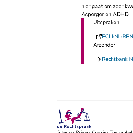
hier gaat om zeer kwe
Asperger en ADHD.
Uitspraken
ECLI:NL:RB
Afzender
Rechtbank N
Sitemap
Privacy
Cookies
Toegankeli