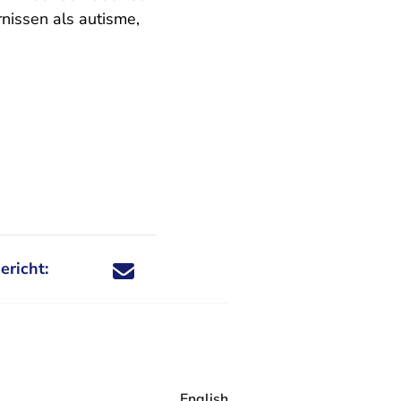
rnissen als autisme,
ericht:
Deel dit nieuwsbericht via X - U verlaat Rechtspraa
Deel dit nieuwsbericht via Facebook - U verlaat
Deel dit nieuwsbericht via e-mail
Deel dit nieuwsbericht via LinkedIn - U v
English