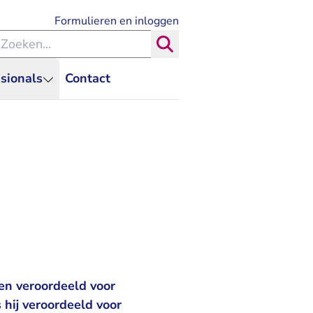
- U verlaat Rechtspraak.nl
Formulieren en inloggen
eken binnen de Rechtspraak
Zoeken
sionals
Contact
en veroordeeld voor
 hij veroordeeld voor