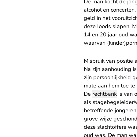
De man kocht de jong
alcohol en concerten.
geld in het vooruitzic
deze loods slapen. Me
14 en 20 jaar oud wa
waarvan (kinder)porn
Misbruik van positie 
Na zijn aanhouding is
zijn persoonlijkheid
mate aan hem toe te 
De
rechtbank
is van o
als stagebegeleider/w
betreffende jongeren. 
grove wijze geschond
deze slachtoffers was
oud was. De man was 