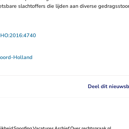
tsbare slachtoffers die lijden aan diverse gedragsstoo
- U verlaat Rechtspraak.nl
NHO:2016:4740
oord-Holland
Deel dit nieuwsb
jkheid
Spoofing
Vacatures
Archief
Over rechtspraak.nl