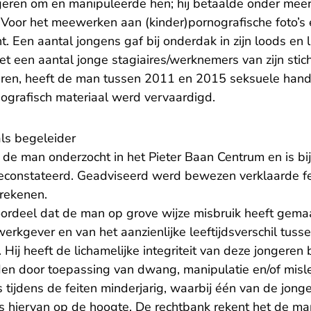
eren om en manipuleerde hen; hij betaalde onder meer 
 Voor het meewerken aan (kinder)pornografische foto’s e
ht. Een aantal jongens gaf bij onderdak in zijn loods en 
t een aantal jonge stagiaires/werknemers van zijn stich
ren, heeft de man tussen 2011 en 2015 seksuele hande
ografisch materiaal werd vervaardigd.
als begeleider
 de man onderzocht in het Pieter Baan Centrum en is bij
 geconstateerd. Geadviseerd werd bewezen verklaarde f
rekenen.
ordeel dat de man op grove wijze misbruik heeft gemaak
erkgever en van het aanzienlijke leeftijdsverschil tus
Hij heeft de lichamelijke integriteit van deze jongeren 
en door toepassing van dwang, manipulatie en/of misle
 tijdens de feiten minderjarig, waarbij één van de jonge
hiervan op de hoogte. De rechtbank rekent het de ma