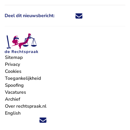
Deel dit nieuwsbericht:
Deel dit nieuwsbericht via X - U 
Deel dit nieuwsbericht via Fa
Deel dit nieuwsbericht via
Deel dit nieuwsbericht
Sitemap
Privacy
Cookies
Toegankelijkheid
Spoofing
Vacatures
- U verlaat Rechtspraak.nl
Archief
Over rechtspraak.nl
English
Volg ons op X (Twitter) - U verlaat Rechtspraak.nl
Volg ons op Facebook - U verlaat Rechtspraak.nl
Volg ons op Instagram - U verlaat Rechtspraak.nl
Volg ons op Youtube - U verlaat Rechtspraak.nl
Volg ons op LinkedIn - U verlaat Rechtspraak.n
'Blijf op de hoogte' nieuwsbrief - U verlaat