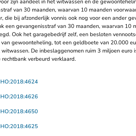
s voor zijn aandeel in het witwassen en de gewoontehel
sstraf van 30 maanden, waarvan 10 maanden voorwaar
 die bij afzonderlijk vonnis ook nog voor een ander ge
ook een gevangenisstraf van 30 maanden, waarvan 10
egd. Ook het garagebedrijf zelf, een besloten vennoots
an gewoonteheling, tot een geldboete van 20.000 eur
t witwassen. De inbeslaggenomen ruim 3 miljoen euro is
e rechtbank verbeurd verklaard.
- U verlaat Rechtspraak.nl
NHO:2018:4624
- U verlaat Rechtspraak.nl
NHO:2018:4626
- U verlaat Rechtspraak.nl
NHO:2018:4650
- U verlaat Rechtspraak.nl
NHO:2018:4625