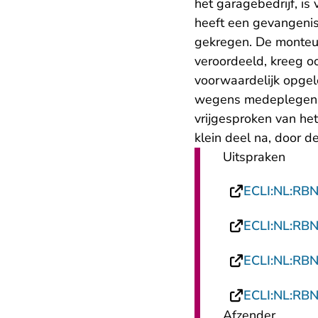
het garagebedrijf, i
heeft een gevangeni
gekregen. De monteur,
veroordeeld, kreeg 
voorwaardelijk opgel
wegens medeplegen v
vrijgesproken van he
klein deel na, door d
Uitspraken
ECLI:NL:RB
ECLI:NL:RB
ECLI:NL:RB
ECLI:NL:RB
Afzender