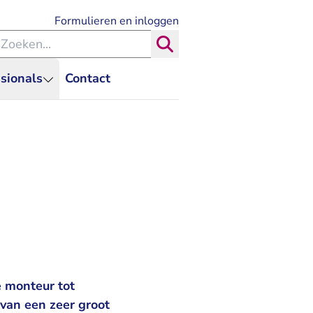
- U verlaat Rechtspraak.nl
Formulieren en inloggen
eken binnen de Rechtspraak
Zoeken
sionals
Contact
e monteur tot
van een zeer groot