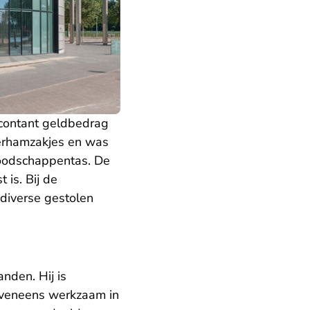
 contant geldbedrag
terhamzakjes en was
boodschappentas. De
 is. Bij de
diverse gestolen
den. Hij is
eveneens werkzaam in