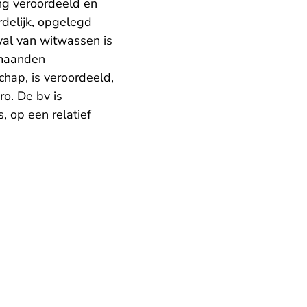
ing veroordeeld en
delijk, opgelegd
val van witwassen is
 maanden
chap, is veroordeeld,
o. De bv is
, op een relatief