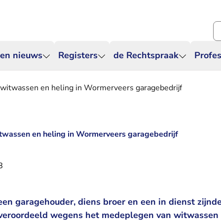
Zo
 en nieuws
Registers
de Rechtspraak
Profes
 witwassen en heling in Wormerveers garagebedrijf
twassen en heling in Wormerveers garagebedrijf
8
en garagehouder, diens broer en een in dienst zijnd
 veroordeeld wegens het medeplegen van witwassen 