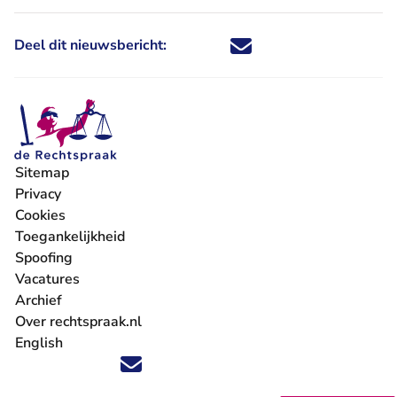
Deel dit nieuwsbericht:
Deel dit nieuwsbericht via X - U 
Deel dit nieuwsbericht via Fa
Deel dit nieuwsbericht via
Deel dit nieuwsbericht
Sitemap
Privacy
Cookies
Toegankelijkheid
Spoofing
Vacatures
- U verlaat Rechtspraak.nl
Archief
Over rechtspraak.nl
English
Volg ons op X (Twitter) - U verlaat Rechtspraak.nl
Volg ons op Facebook - U verlaat Rechtspraak.nl
Volg ons op Instagram - U verlaat Rechtspraak.nl
Volg ons op Youtube - U verlaat Rechtspraak.nl
Volg ons op LinkedIn - U verlaat Rechtspraak.n
'Blijf op de hoogte' nieuwsbrief - U verlaat