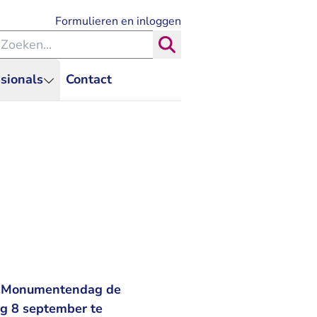
- U verlaat Rechtspraak.nl
Formulieren en inloggen
eken binnen de Rechtspraak
Zoeken
sionals
Contact
en Monumentendag de
ag 8 september te