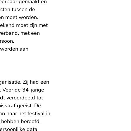
ceerbaar gemaakt en
acten tussen de
ken moet worden.
ekend moet zijn met
verband, met een
rsoon.
d worden aan
nisatie. Zij had een
. Voor de 34-jarige
t veroordeeld tot
sstraf geëist. De
n naar het festival in
s hebben beroofd.
ersoonlijke data