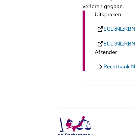
verloren gegaan.
Uitspraken
ECLI:NL:RB
ECLI:NL:RB
Afzender
Rechtbank N