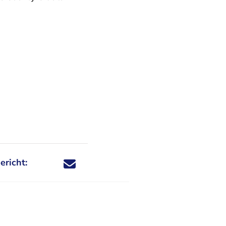
ericht:
Deel dit nieuwsbericht via X - U verlaat Rechtspraa
Deel dit nieuwsbericht via Facebook - U verlaat
Deel dit nieuwsbericht via e-mail
Deel dit nieuwsbericht via LinkedIn - U v