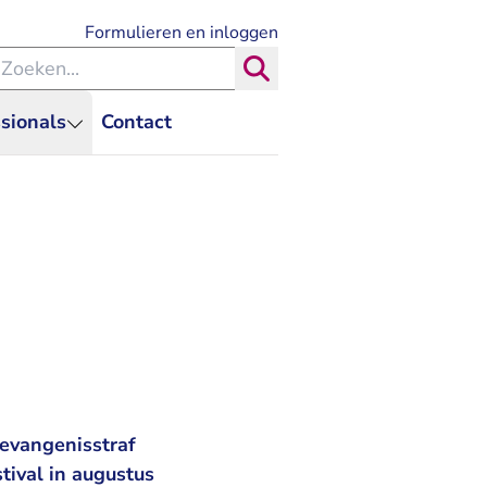
- U verlaat Rechtspraak.nl
Formulieren en inloggen
eken binnen de Rechtspraak
Zoeken
sionals
Contact
evangenisstraf
tival in augustus