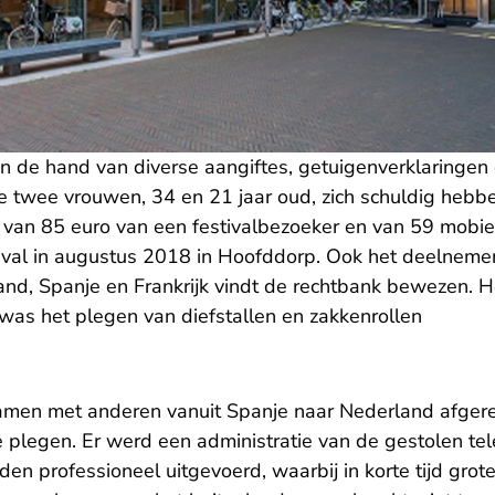
an de hand van diverse aangiftes, getuigenverklaringen
e twee vrouwen, 34 en 21 jaar oud, zich schuldig heb
 van 85 euro van een festivalbezoeker en van 59 mobiel
ival in augustus 2018 in Hoofddorp. Ook het deelneme
land, Spanje en Frankrijk vindt de rechtbank bewezen. 
 was het plegen van diefstallen en zakkenrollen
amen met anderen vanuit Spanje naar Nederland afgerei
e plegen. Er werd een administratie van de gestolen te
den professioneel uitgevoerd, waarbij in korte tijd gro