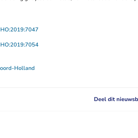
- U verlaat Rechtspraak.nl
NHO:2019:7047
- U verlaat Rechtspraak.nl
NHO:2019:7054
oord-Holland
Deel dit nieuwsb