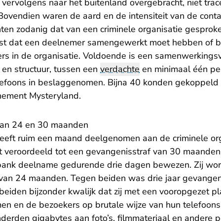
vervolgens naar het buitenland overgebracht, niet tra
. Bovendien waren de aard en de intensiteit van de cont
hten zodanig dat van een criminele organisatie gespro
eist dat een deelnemer samengewerkt moet hebben of b
rs in de organisatie. Voldoende is een samenwerkings
en structuur, tussen een
verdachte
en minimaal één pe
 telefoons in beslaggenomen. Bijna 40 konden gekoppel
nement Mysteryland.
van 24 en 30 maanden
eeft ruim een maand deelgenomen aan de criminele orga
rdt veroordeeld tot een gevangenisstraf van 30 maanden
bank deelname gedurende drie dagen bewezen. Zij word
van 24 maanden. Tegen beiden was drie jaar gevangeni
eiden bijzonder kwalijk dat zij met een vooropgezet pla
en en de bezoekers op brutale wijze van hun telefoon
derden gigabytes aan foto’s, filmmateriaal en andere p