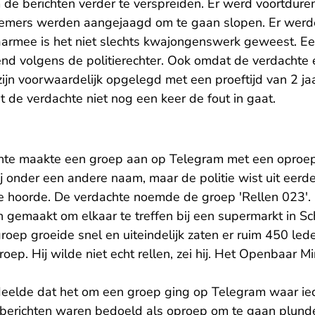
e berichten verder te verspreiden. Er werd voortdure
emers werden aangejaagd om te gaan slopen. Er werde
armee is het niet slechts kwajongenswerk geweest. Ee
nd volgens de politierechter. Ook omdat de verdachte e
ijn voorwaardelijk opgelegd met een proeftijd van 2 jaa
 de verdachte niet nog een keer de fout in gaat.
hte maakte een groep aan op Telegram met een oproep 
j onder een andere naam, maar de politie wist uit eerd
e hoorde. De verdachte noemde de groep 'Rellen 023'.
 gemaakt om elkaar te treffen bij een supermarkt in Sc
groep groeide snel en uiteindelijk zaten er ruim 450 led
oep. Hij wilde niet echt rellen, zei hij. Het Openbaar Mi
rdeelde dat het om een groep ging op Telegram waar ie
e berichten waren bedoeld als oproep om te gaan plunde