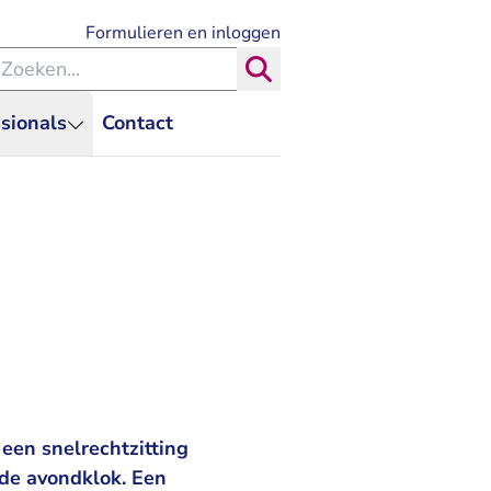
- U verlaat Rechtspraak.nl
Formulieren en inloggen
eken binnen de Rechtspraak
Zoeken
sionals
Contact
een snelrechtzitting
 de avondklok. Een