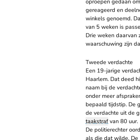
oproepen gedaan om d
gereageerd en deeln
winkels genoemd. Da
van 5 weken is passe
Drie weken daarvan z
waarschuwing zijn dat
Tweede verdachte
Een 19-jarige verdac
Haarlem. Dat deed hi
naam bij de verdacht
onder meer afspraken
bepaald tijdstip. De 
de verdachte uit de gr
taakstraf
van 80 uur.
De politierechter oo
als die dat wilde. D