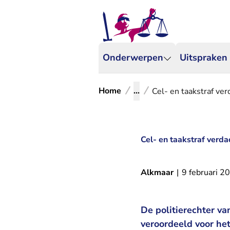
Onderwerpen
Uitspraken
Home
...
Cel- en taakstraf ve
Cel- en taakstraf verd
Alkmaar
|
9 februari 2
De politierechter v
veroordeeld voor he