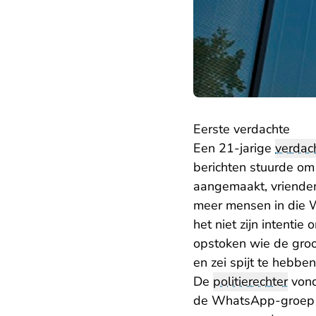
Eerste verdachte
Een 21-jarige
verdac
berichten stuurde om
aangemaakt, vrienden
meer mensen in die 
het niet zijn intenti
opstoken wie de groot
en zei spijt te hebbe
De
politierechter
vond
de WhatsApp-groep a