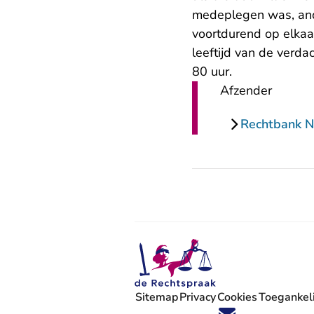
medeplegen was, ande
voortdurend op elka
leeftijd van de verda
80 uur.
Afzender
Rechtbank N
Sitemap
Privacy
Cookies
Toegankeli
Volg ons op X (Twitter) - U verlaat
Volg ons op Facebook - U verlaa
Volg ons op Instagram - U ve
Volg ons op Youtube - U 
Volg ons op LinkedIn -
'Blijf op de hoogte