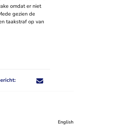
ake omdat er niet
 Mede gezien de
en taakstraf op van
ericht:
Deel dit nieuwsbericht via X - U verlaat Rechtspraa
Deel dit nieuwsbericht via Facebook - U verlaat
Deel dit nieuwsbericht via e-mail
Deel dit nieuwsbericht via LinkedIn - U v
English