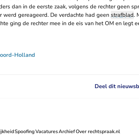
rs dan in de eerste zaak, volgens de rechter geen spr
ar werd gereageerd. De verdachte had geen
strafblad
.
chte ging de rechter mee in de eis van het OM en legt e
oord-Holland
Deel dit nieuwsb
jkheid
Spoofing
Vacatures
Archief
Over rechtspraak.nl
- U verlaat Rechtspraak.nl
 Rechtspraak.nl
t Rechtspraak.nl
rlaat Rechtspraak.nl
verlaat Rechtspraak.nl
 U verlaat Rechtspraak.nl
' nieuwsbrief - U verlaat Rechtspraak.nl