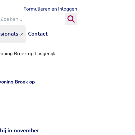
- U verlaat Rechtspraak.nl
Formulieren en inloggen
eken binnen de Rechtspraak
Zoeken
sionals
Contact
oning Broek op Langedijk
woning Broek op
hij in november