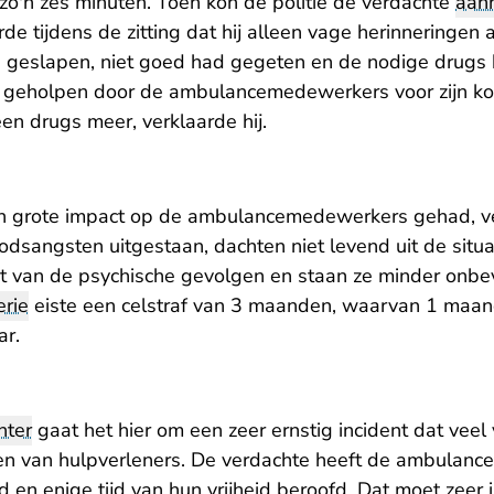
zo'n zes minuten. Toen kon de politie de verdachte
aan
de tijdens de zitting dat hij alleen vage herinneringen a
had geslapen, niet goed had gegeten en de nodige drugs 
d geholpen door de ambulancemedewerkers voor zijn ko
een drugs meer, verklaarde hij.
en grote impact op de ambulancemedewerkers gehad, ve
odsangsten uitgestaan, dachten niet levend uit de situ
t van de psychische gevolgen en staan ze minder onbe
rie
eiste een celstraf van 3 maanden, waarvan 1 maan
ar.
hter
gaat het hier om een zeer ernstig incident dat veel
en van hulpverleners. De verdachte heeft de ambulan
en enige tijd van hun vrijheid beroofd. Dat moet zeer 