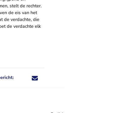
n, stelt de rechter.
oven de eis van het
t de verdachte, die
oet de verdachte elk
ericht:
Deel dit nieuwsbericht via X - U verlaat Rechtspraa
Deel dit nieuwsbericht via Facebook - U verlaat
Deel dit nieuwsbericht via e-mail
Deel dit nieuwsbericht via LinkedIn - U v