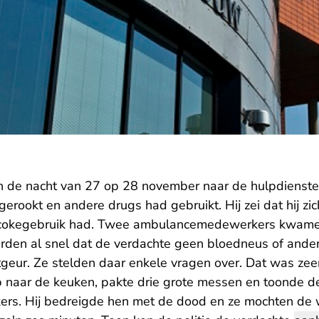
n de nacht van 27 op 28 november naar de hulpdiensten
erookt en andere drugs had gebruikt. Hij zei dat hij zic
cokegebruik had. Twee ambulancemedewerkers kwamen 
erden al snel dat de verdachte geen bloedneus of ander
tgeur. Ze stelden daar enkele vragen over. Dat was ze
ep naar de keuken, pakte drie grote messen en toonde d
s. Hij bedreigde hen met de dood en ze mochten de wo