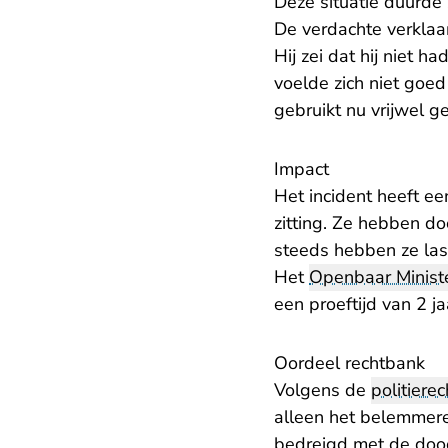
Deze situatie duurde 
De verdachte verklaar
Hij zei dat hij niet 
voelde zich niet goe
gebruikt nu vrijwel g
Impact
Het incident heeft e
zitting. Ze hebben do
steeds hebben ze las
Het
Openbaar Ministe
een proeftijd van 2 ja
Oordeel rechtbank
Volgens de
politierec
alleen het belemmer
bedreigd met de dood 