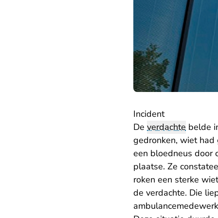
Incident
De
verdachte
belde i
gedronken, wiet had g
een bloedneus door 
plaatse. Ze constate
roken een sterke wie
de verdachte. Die li
ambulancemedewerker