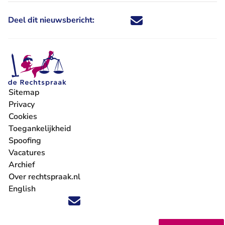
Deel dit nieuwsbericht:
Deel dit nieuwsbericht via X - U 
Deel dit nieuwsbericht via Fa
Deel dit nieuwsbericht via
Deel dit nieuwsbericht
Sitemap
Privacy
Cookies
Toegankelijkheid
Spoofing
Vacatures
- U verlaat Rechtspraak.nl
Archief
Over rechtspraak.nl
English
Volg ons op X (Twitter) - U verlaat Rechtspraak.nl
Volg ons op Facebook - U verlaat Rechtspraak.nl
Volg ons op Instagram - U verlaat Rechtspraak.nl
Volg ons op Youtube - U verlaat Rechtspraak.nl
Volg ons op LinkedIn - U verlaat Rechtspraak.n
'Blijf op de hoogte' nieuwsbrief - U verlaat