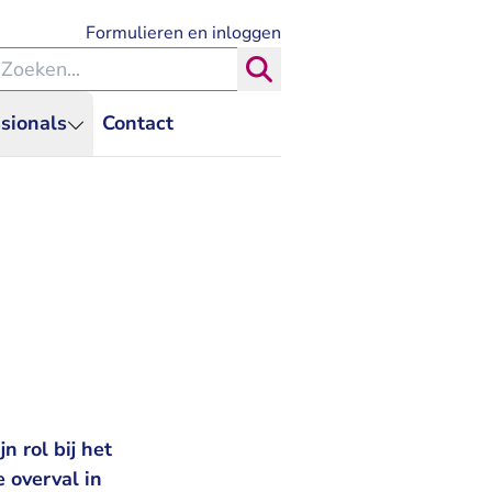
- U verlaat Rechtspraak.nl
Formulieren en inloggen
eken binnen de Rechtspraak
Zoeken
sionals
Contact
 rol bij het
 overval in