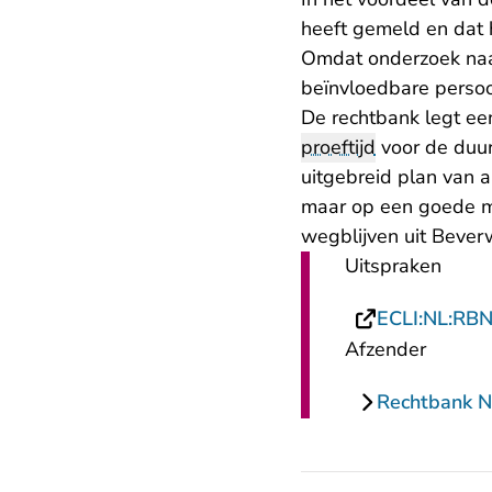
heeft gemeld en dat h
Omdat onderzoek naar
beïnvloedbare persoo
De rechtbank legt ee
proeftijd
voor de duur
uitgebreid plan van
maar op een goede man
wegblijven uit Bever
Uitspraken
ECLI:NL:RB
Afzender
Rechtbank N