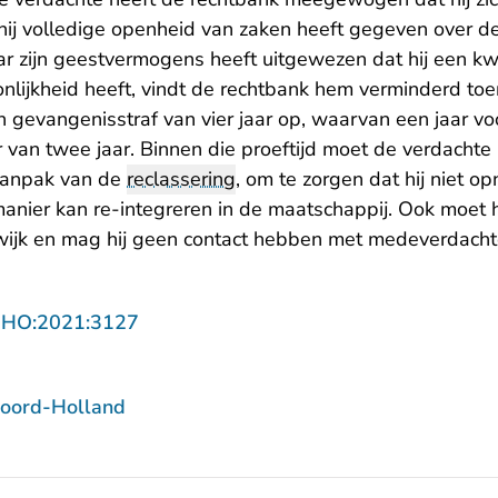
ij volledige openheid van zaken heeft gegeven over de 
 zijn geestvermogens heeft uitgewezen dat hij een k
nlijkheid heeft, vindt de rechtbank hem verminderd to
n gevangenisstraf van vier jaar op, waarvan een jaar v
 van twee jaar. Binnen die proeftijd moet de verdach
 aanpak van de
reclassering
, om te zorgen dat hij niet o
ier kan re-integreren in de maatschappij. Ook moet hij
wijk en mag hij geen contact hebben met medeverdachte
- U verlaat Rechtspraak.nl
NHO:2021:3127
oord-Holland