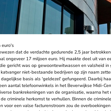
 euro's
ewezen dat de verdachte gedurende 2,5 jaar betrokken 
al ongeveer 17 miljoen euro. Hij maakte deel uit van e
 die gericht was op gewoontewitwassen en valsheid in g
als katvanger niet-bestaande bedrijven op zijn naam zette
a dagelijkse basis als 'geldezel' gefungeerd. Daarbij haa
en aantal telefoonwinkels in het Beverwijkse Midi-Cente
iverse bankrekeningen van de organisatie, waarna het
e criminele herkomst te verhullen. Binnen de criminele
 voor een valse facturenstroom zou de overboekingen l