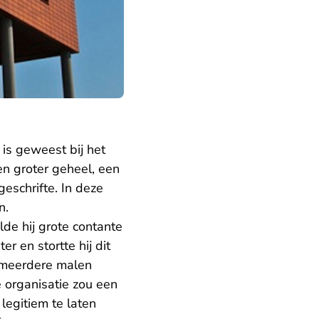
is geweest bij het
en groter geheel, een
eschrifte. In deze
n.
lde hij grote contante
r en stortte hij dit
 meerdere malen
 organisatie zou een
egitiem te laten