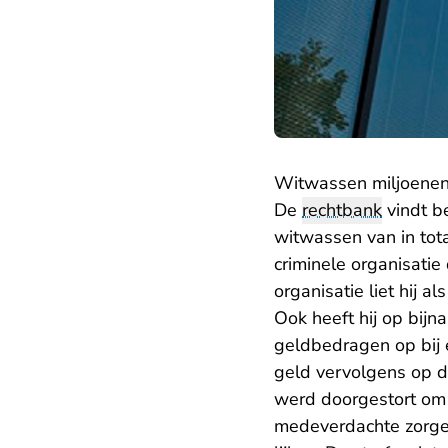
Witwassen miljoenen
De
rechtbank
vindt b
witwassen van in tota
criminele organisatie
organisatie liet hij 
Ook heeft hij op bijn
geldbedragen op bij e
geld vervolgens op d
werd doorgestort om d
medeverdachte zorgen