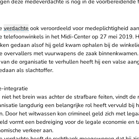
 tegen deze medeverdachte is nog in de voorbereidende 
de
verdachte
ook veroordeeld voor medeplichtigheid a
 telefoonwinkels in het Midi-Center op 27 mei 2019. Hi
jken gedaan alsof hij geld kwam ophalen bij de winkeli
de overvallers met vuurwapens de zaak binnenkwamen. 
van de organisatie te verhullen heeft hij een valse aa
edaan als slachtoffer.
-integratie
niet het brein was achter de strafbare feiten, vindt d
anisatie langdurig een belangrijke rol heeft vervuld bij
 Door het witwassen kon crimineel geld zich met lega
ld vormt een bedreiging voor de legale economie en tas
nomische verkeer aan.
e verdachte heeft de rechtbank meegewogen dat hij zichz