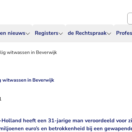
Zo
 en nieuws
Registers
de Rechtspraak
Profes
alig witwassen in Beverwijk
ig witwassen in Beverwijk
1
olland heeft een 31-jarige man veroordeeld voor zijn
miljoenen euro’s en betrokkenheid bij een gewapende