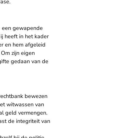
fase.
an een gewapende
j heeft in het kader
er en hem afgeleid
Om zijn eigen
ngifte gedaan van de
e rechtbank bewezen
 het witwassen van
al geld vermengen.
t de integriteit van
elf bij de politie