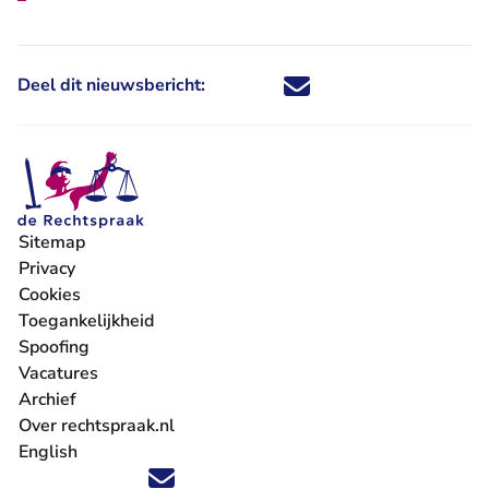
Deel dit nieuwsbericht:
Deel dit nieuwsbericht via X - U 
Deel dit nieuwsbericht via Fa
Deel dit nieuwsbericht via
Deel dit nieuwsbericht
Sitemap
Privacy
Cookies
Toegankelijkheid
Spoofing
Vacatures
- U verlaat Rechtspraak.nl
Archief
Over rechtspraak.nl
English
Volg ons op X (Twitter) - U verlaat Rechtspraak.nl
Volg ons op Facebook - U verlaat Rechtspraak.nl
Volg ons op Instagram - U verlaat Rechtspraak.nl
Volg ons op Youtube - U verlaat Rechtspraak.nl
Volg ons op LinkedIn - U verlaat Rechtspraak.n
'Blijf op de hoogte' nieuwsbrief - U verlaat