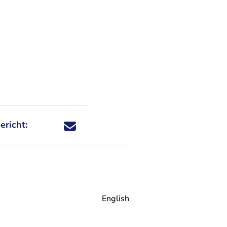
ericht:
Deel dit nieuwsbericht via X - U verlaat Rechtspraa
Deel dit nieuwsbericht via Facebook - U verlaat
Deel dit nieuwsbericht via e-mail
Deel dit nieuwsbericht via LinkedIn - U v
English