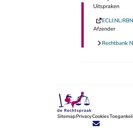
Uitspraken
ECLI:NL:RB
Afzender
Rechtbank N
Sitemap
Privacy
Cookies
Toegankeli
Volg ons op X (Twitter) - U verlaat
Volg ons op Facebook - U verlaa
Volg ons op Instagram - U ve
Volg ons op Youtube - U 
Volg ons op LinkedIn -
'Blijf op de hoogte