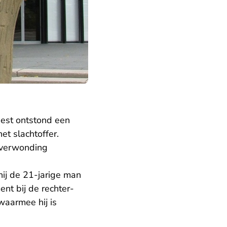
eest ontstond een
t slachtoffer.
ekverwonding
hij de 21-jarige man
nt bij de rechter-
 waarmee hij is