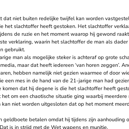
 dat niet buiten redelijke twijfel kan worden vastgest
 het slachtoffer heeft gestoken. Het slachtoffer verkl
 tijdens de ruzie en het moment waarop hij gewond raak
rste verklaring, waarin het slachtoffer de man als dader 
n gebruikt.
rige man als mogelijke steker is achteraf op grote sch
media, maar dat heeft iedereen ‘van horen zeggen’. And
aren, hebben namelijk niet gezien waarmee of door wi
ie een mes in de hand van de 21-jarige man had gezien
e komen dat hij degene is die het slachtoffer heeft gesto
dat het om een chaotische situatie ging waarbij meerde
n kan niet worden uitgesloten dat op het moment meer
geldboete betalen omdat hij tijdens zijn aanhouding o
 Dat is in strijd met de Wet wapens en munitie.