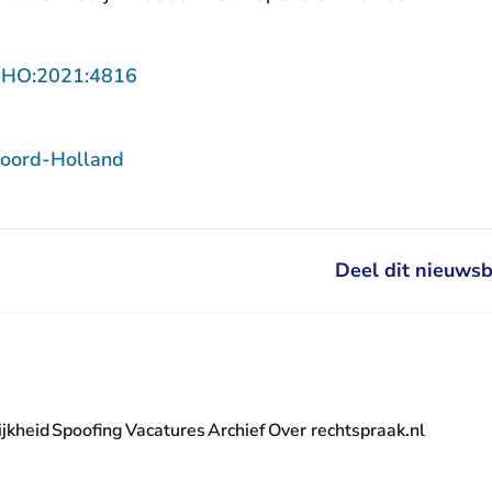
- U verlaat Rechtspraak.nl
NHO:2021:4816
oord-Holland
Deel dit nieuwsb
jkheid
Spoofing
Vacatures
Archief
Over rechtspraak.nl
- U verlaat Rechtspraak.nl
 Rechtspraak.nl
t Rechtspraak.nl
rlaat Rechtspraak.nl
verlaat Rechtspraak.nl
 U verlaat Rechtspraak.nl
' nieuwsbrief - U verlaat Rechtspraak.nl