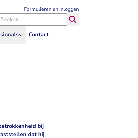
- U verlaat Rechtspraak.nl
Formulieren en inloggen
eken binnen de Rechtspraak
Zoeken
sionals
Contact
etrokkenheid bij
ststellen dat hij