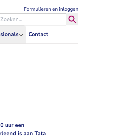
- U verlaat Rechtspraak.nl
Formulieren en inloggen
eken binnen de Rechtspraak
Zoeken
sionals
Contact
0 uur een
leend is aan Tata