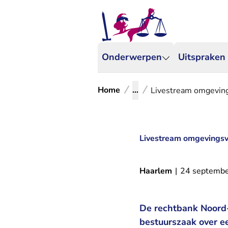
Onderwerpen
Uitspraken
Home
...
Livestream omgeving
Livestream omgevingsve
Haarlem
|
24 septemb
De rechtbank Noord
bestuurszaak over e