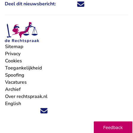
Deel dit nieuwsbericht:
Deel dit nieuwsbericht via X - U 
Deel dit nieuwsbericht via Fa
Deel dit nieuwsbericht via
Deel dit nieuwsbericht
Sitemap
Privacy
Cookies
Toegankelijkheid
Spoofing
Vacatures
- U verlaat Rechtspraak.nl
Archief
Over rechtspraak.nl
English
Volg ons op X (Twitter) - U verlaat Rechtspraak.nl
Volg ons op Facebook - U verlaat Rechtspraak.nl
Volg ons op Instagram - U verlaat Rechtspraak.nl
Volg ons op Youtube - U verlaat Rechtspraak.nl
Volg ons op LinkedIn - U verlaat Rechtspraak.n
'Blijf op de hoogte' nieuwsbrief - U verlaat