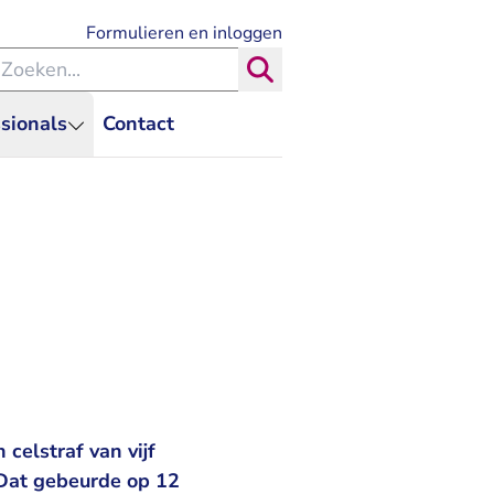
- U verlaat Rechtspraak.nl
Formulieren en inloggen
eken binnen de Rechtspraak
Zoeken
sionals
Contact
celstraf van vijf
 Dat gebeurde op 12