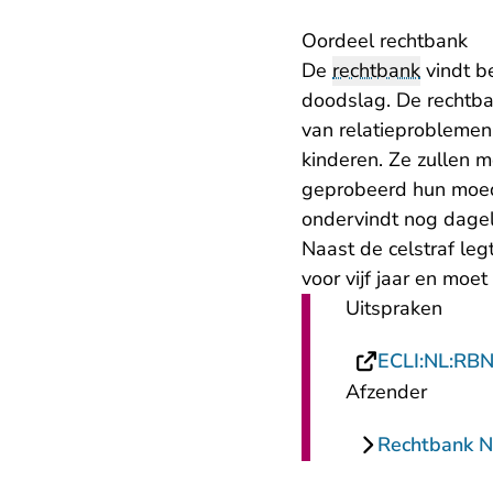
Oordeel rechtbank
De
rechtbank
vindt b
doodslag. De rechtban
van relatieproblemen
kinderen. Ze zullen m
geprobeerd hun moede
ondervindt nog dagel
Naast de celstraf le
voor vijf jaar en moe
Uitspraken
ECLI:NL:RB
Afzender
Rechtbank N