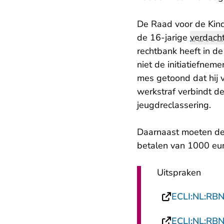
De Raad voor de Kind
de 16-jarige
verdach
rechtbank heeft in d
niet de initiatiefneme
mes getoond dat hij 
werkstraf verbindt d
jeugdreclassering.
Daarnaast moeten de
betalen van 1000 eur
Uitspraken
ECLI:NL:RB
ECLI:NL:RB