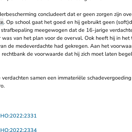
erbescherming concludeert dat er geen zorgen zijn ove
te
. Op school gaat het goed en hij gebruikt geen (soft)
e strafbepaling meegewogen dat de 16-jarige verdachte f
r was van het plan voor de overval. Ook heeft hij in het 
van de medeverdachte had gekregen. Aan het voorwaard
e rechtbank de voorwaarde dat hij zich moet laten bege
 verdachten samen een immateriële schadevergoeding a
o.
- U verlaat Rechtspraak.nl
NHO:2022:2331
- U verlaat Rechtspraak.nl
NHO:2022:2334