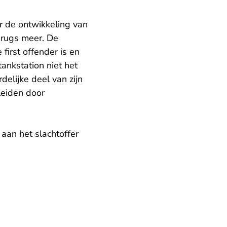
r de ontwikkeling van
drugs meer. De
irst offender is en
tankstation niet het
elijke deel van zijn
leiden door
an het slachtoffer