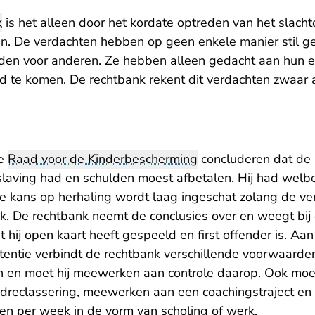
k
is het alleen door het kordate optreden van het slacht
en. De verdachten hebben op geen enkele manier stil ge
den voor anderen. Ze hebben alleen gedacht aan hun 
ld te komen. De rechtbank rekent dit verdachten zwaar 
de
Raad voor de Kinderbescherming
concluderen dat de 
slaving had en schulden moest afbetalen. Hij had welb
e kans op herhaling wordt laag ingeschat zolang de ver
ik. De rechtbank neemt de conclusies over en weegt bij
hij open kaart heeft gespeeld en first offender is. Aa
etentie verbindt de rechtbank verschillende voorwaarde
 en moet hij meewerken aan controle daarop. Ook moet 
dreclassering, meewerken aan een coachingstraject e
en per week in de vorm van scholing of werk.