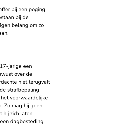
offer bij een poging
staan bij de
eigen belang om zo
aan.
17-jarige een
ewust over de
dachte niet terugvalt
 de strafbepaling
n het voorwaardelijke
n. Zo mag hij geen
hij zich laten
n een dagbesteding