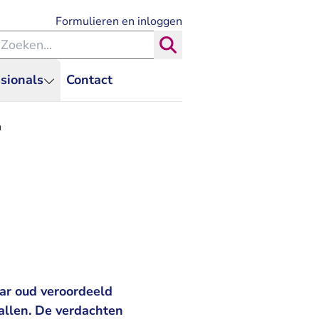
- U verlaat Rechtspraak.nl
Formulieren en inloggen
eken binnen de Rechtspraak
Zoeken
sionals
Contact
n
ar oud veroordeeld
allen. De verdachten