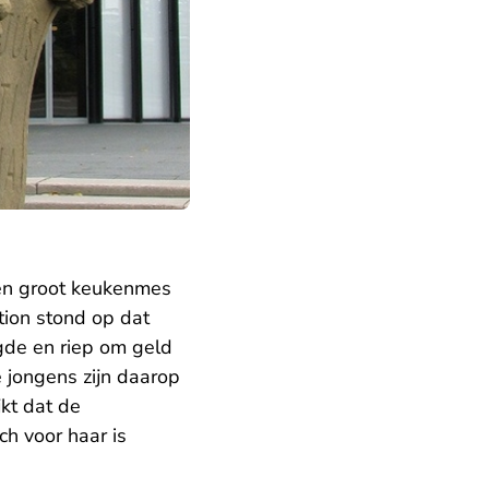
en groot keukenmes
tion stond op dat
gde en riep om geld
 jongens zijn daarop
jkt dat de
h voor haar is