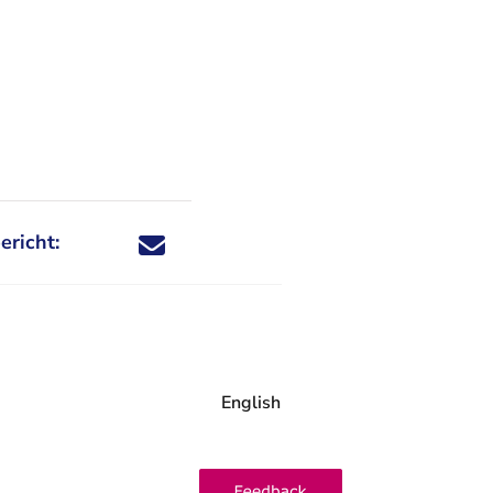
ericht:
Deel dit nieuwsbericht via X - U verlaat Rechtspraa
Deel dit nieuwsbericht via Facebook - U verlaat
Deel dit nieuwsbericht via e-mail
Deel dit nieuwsbericht via LinkedIn - U v
English