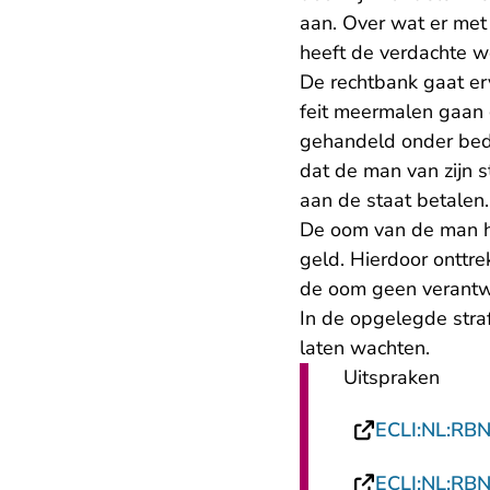
aan. Over wat er met
heeft de verdachte w
De rechtbank gaat erv
feit meermalen gaan g
gehandeld onder bedr
dat de man van zijn 
aan de staat betalen.
De oom van de man h
geld. Hierdoor onttr
de oom geen verantwo
In de opgelegde straf
laten wachten.
Uitspraken
ECLI:NL:RB
ECLI:NL:RB