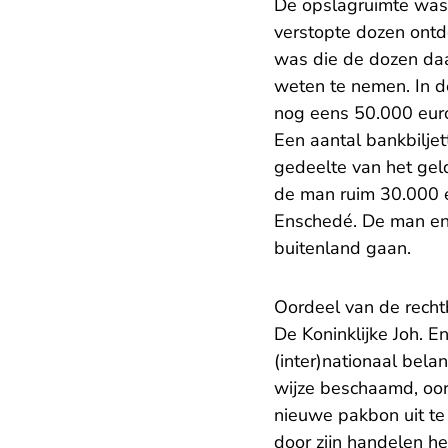
De opslagruimte was 
verstopte dozen ontd
was die de dozen daa
weten te nemen. In d
nog eens 50.000 euro
Een aantal bankbiljet
gedeelte van het gel
de man ruim 30.000 e
Enschedé. De man en 
buitenland gaan.
Oordeel van de rech
De Koninklijke Joh. E
(inter)nationaal bel
wijze beschaamd, oo
nieuwe pakbon uit te
door zijn handelen he