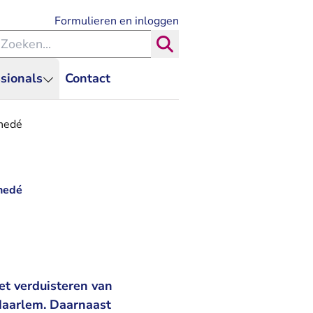
- U verlaat Rechtspraak.nl
Formulieren en inloggen
eken binnen de Rechtspraak
Zoeken
sionals
Contact
chedé
chedé
et verduisteren van
 Haarlem. Daarnaast