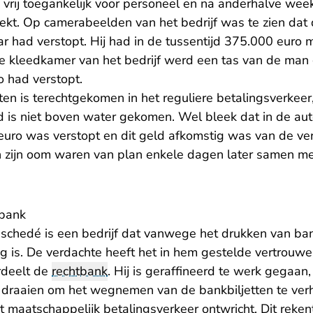
vrij toegankelijk voor personeel en na anderhalve we
ekt. Op camerabeelden van het bedrijf was te zien dat
r had verstopt. Hij had in de tussentijd 375.000 euro 
e kleedkamer van het bedrijf werd een tas van de man
 had verstopt.
ten is terechtgekomen in het reguliere betalingsverkeer
d is niet boven water gekomen. Wel bleek dat in de au
uro was verstopt en dit geld afkomstig was van de verd
zijn oom waren van plan enkele dagen later samen me
tbank
nschedé is een bedrijf dat vanwege het drukken van ban
ang is. De verdachte heeft het in hem gestelde vertrou
rdeelt de
rechtbank
. Hij is geraffineerd te werk gegaa
 draaien om het wegnemen van de bankbiljetten te verhu
t maatschappelijk betalingsverkeer ontwricht. Dit reke