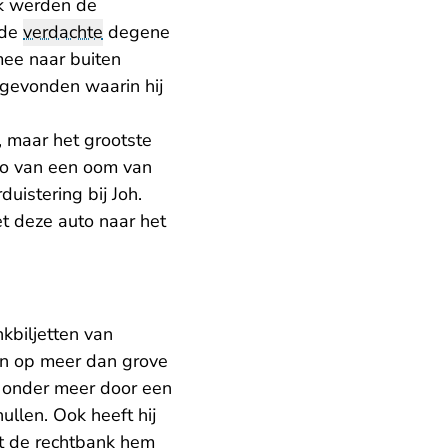
ek werden de
 de
verdachte
degene
mee naar buiten
 gevonden waarin hij
, maar het grootste
to van een oom van
uistering bij Joh.
t deze auto naar het
kbiljetten van
wen op meer dan grove
n, onder meer door een
llen. Ook heeft hij
nt de rechtbank hem