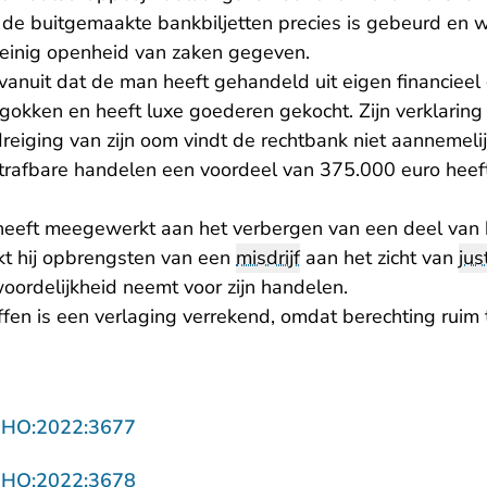
 de buitgemaakte bankbiljetten precies is gebeurd en w
einig openheid van zaken gegeven.
anuit dat de man heeft gehandeld uit eigen financieel g
okken en heeft luxe goederen gekocht. Zijn verklaring d
eiging van zijn oom vindt de rechtbank niet aannemelij
strafbare handelen een voordeel van 375.000 euro heeft
eeft meegewerkt aan het verbergen van een deel van h
ekt hij opbrengsten van een
misdrijf
aan het zicht van
jus
ordelijkheid neemt voor zijn handelen.
fen is een verlaging verrekend, omdat berechting ruim t
- U verlaat Rechtspraak.nl
NHO:2022:3677
- U verlaat Rechtspraak.nl
NHO:2022:3678