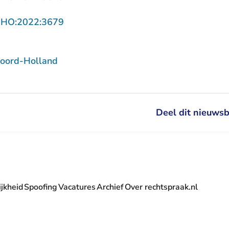
- U verlaat Rechtspraak.nl
NHO:2022:3679
oord-Holland
Deel dit nieuwsb
jkheid
Spoofing
Vacatures
Archief
Over rechtspraak.nl
- U verlaat Rechtspraak.nl
 Rechtspraak.nl
t Rechtspraak.nl
rlaat Rechtspraak.nl
verlaat Rechtspraak.nl
 U verlaat Rechtspraak.nl
' nieuwsbrief - U verlaat Rechtspraak.nl