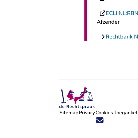
ECLI:NL:RB
Afzender
Rechtbank N
Sitemap
Privacy
Cookies
Toegankeli
Volg ons op X (Twitter) - U verlaat
Volg ons op Facebook - U verlaa
Volg ons op Instagram - U ve
Volg ons op Youtube - U 
Volg ons op LinkedIn -
'Blijf op de hoogte