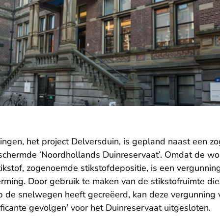
gen, het project Delversduin, is gepland naast een 
schermde ‘Noordhollands Duinreservaat’. Omdat de won
tikstof, zogenoemde stikstofdepositie, is een vergunni
ming. Door gebruik te maken van de stikstofruimte die
op de snelwegen heeft gecreëerd, kan deze vergunning
nificante gevolgen’ voor het Duinreservaat uitgesloten.