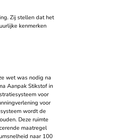
g. Zij stellen dat het
uurlijke kenmerken
eze wet was nodig na
a Aanpak Stikstof in
istratiesysteem voor
unningverlening voor
iesysteem wordt de
houden. Deze ruimte
ucerende maatregel
mumsnelheid naar 100