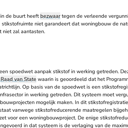
in de buurt heeft
bezwaar
tegen de verleende vergunnin
stikstofruimte niet garandeert dat woningbouw de nat
 niet zal aantasten.
 een spoedwet aanpak stikstof in werking getreden. D
e
Raad van State
waarin is geoordeeld dat het Programm
tatrichtlijn. Op basis van de spoedwet is een stikstofreg
frasector in werking getreden. Dit systeem moet verg
ouwprojecten mogelijk maken. In dit stikstofregistrat
ntstaat vanwege stikstofreducerende maatregelen bijge
et voor een woningbouwproject. De enige stikstofred
 ingevoerd in dat systeem is de verlaging van de maxi