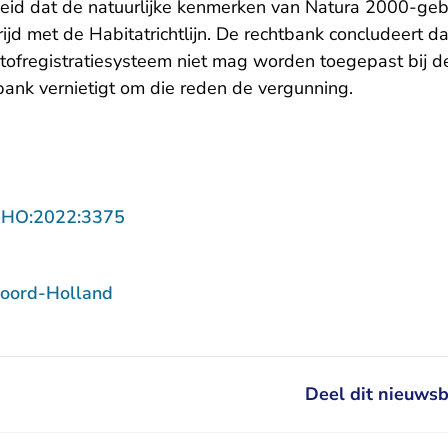
heid dat de natuurlijke kenmerken van Natura 2000-ge
strijd met de Habitatrichtlijn. De rechtbank concludeert 
stofregistratiesysteem niet mag worden toegepast bij d
bank vernietigt om die reden de vergunning.
- U verlaat Rechtspraak.nl
NHO:2022:3375
oord-Holland
Deel dit nieuwsb