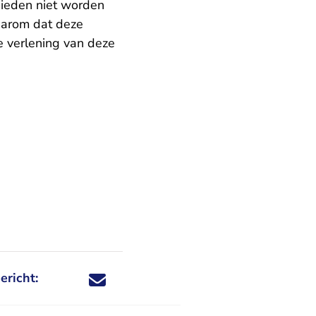
bieden niet worden
daarom dat deze
e verlening van deze
ericht:
Deel dit nieuwsbericht via X - U verlaat Rechtspraa
Deel dit nieuwsbericht via Facebook - U verlaat
Deel dit nieuwsbericht via e-mail
Deel dit nieuwsbericht via LinkedIn - U v