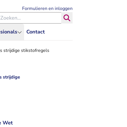
- U verlaat Rechtspraak.nl
Formulieren en inloggen
eken binnen de Rechtspraak
Zoeken
sionals
Contact
trijdige stikstofregels
strijdige
e Wet