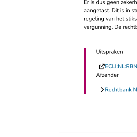
Er is dus geen zeker
aangetast. Dit is in 
regeling van het stik
vergunning. De recht
Uitspraken
ECLI:NL:RB
Afzender
Rechtbank N