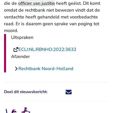
die de
officier van justitie
heeft geëist. Dit komt
omdat de rechtbank niet bewezen vindt dat de
verdachte heeft gehandeld met voorbedachte
raad. Er is daarom geen sprake van poging tot
moord.
Uitspraken
- U verlaat Recht
ECLI:NL:RBNHO:2022:3632
Afzender
Rechtbank Noord-Holland
Deel dit nieuwsbericht:
Deel dit nieuwsbericht via X - U 
Deel dit nieuwsbericht via Fa
Deel dit nieuwsbericht via
Deel dit nieuwsbericht