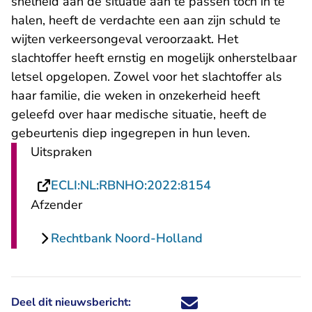
snelheid aan de situatie aan te passen toch in te
halen, heeft de verdachte een aan zijn schuld te
wijten verkeersongeval veroorzaakt. Het
slachtoffer heeft ernstig en mogelijk onherstelbaar
letsel opgelopen. Zowel voor het slachtoffer als
haar familie, die weken in onzekerheid heeft
geleefd over haar medische situatie, heeft de
gebeurtenis diep ingegrepen in hun leven.
Uitspraken
- U verlaat Recht
ECLI:NL:RBNHO:2022:8154
Afzender
Rechtbank Noord-Holland
Deel dit nieuwsbericht:
Deel dit nieuwsbericht via X - U 
Deel dit nieuwsbericht via Fa
Deel dit nieuwsbericht via
Deel dit nieuwsbericht