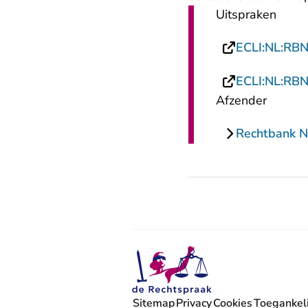
Uitspraken
ECLI:NL:RB
ECLI:NL:RB
Afzender
Rechtbank N
Sitemap
Privacy
Cookies
Toegankeli