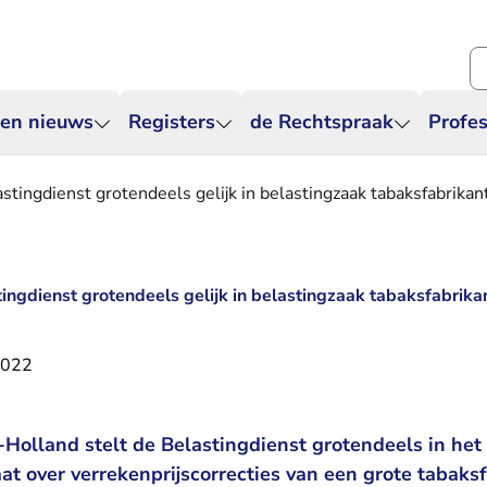
Zo
 en nieuws
Registers
de Rechtspraak
Profes
stingdienst grotendeels gelijk in belastingzaak tabaksfabrikan
ingdienst grotendeels gelijk in belastingzaak tabaksfabrika
2022
olland stelt de Belastingdienst grotendeels in het g
at over verrekenprijscorrecties van een grote tabaks