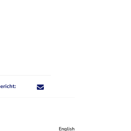
ericht:
Deel dit nieuwsbericht via X - U verlaat Rechtspraa
Deel dit nieuwsbericht via Facebook - U verlaat
Deel dit nieuwsbericht via e-mail
Deel dit nieuwsbericht via LinkedIn - U v
English