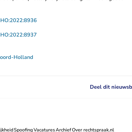
- U verlaat Rechtspraak.nl
NHO:2022:8936
- U verlaat Rechtspraak.nl
NHO:2022:8937
oord-Holland
Deel dit nieuwsb
jkheid
Spoofing
Vacatures
Archief
Over rechtspraak.nl