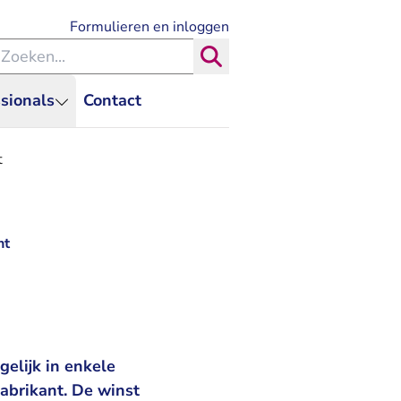
- U verlaat Rechtspraak.nl
Formulieren en inloggen
eken binnen de Rechtspraak
Zoeken
sionals
Contact
t
nt
elijk in enkele
fabrikant. De winst