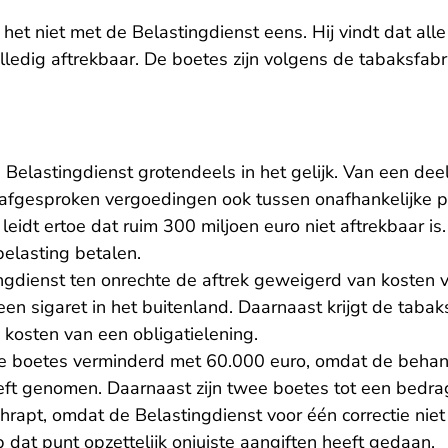
 het niet met de Belastingdienst eens. Hij vindt dat al
volledig aftrekbaar. De boetes zijn volgens de tabaksfab
 Belastingdienst grotendeels in het gelijk. Van een deel
afgesproken vergoedingen ook tussen onafhankelijke pa
eidt ertoe dat ruim 300 miljoen euro niet aftrekbaar i
belasting betalen.
ngdienst ten onrechte de aftrek geweigerd van kosten 
een sigaret in het buitenland. Daarnaast krijgt de tabaks
 kosten van een obligatielening.
de boetes verminderd met 60.000 euro, omdat de behan
ft genomen. Daarnaast zijn twee boetes tot een bedrag
rapt, omdat de Belastingdienst voor één correctie nie
 dat punt opzettelijk onjuiste aangiften heeft gedaan.