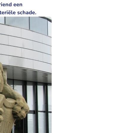
riend een
eriële schade.