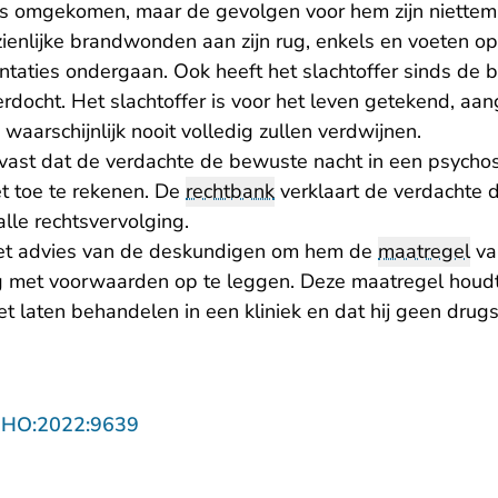
t is omgekomen, maar de gevolgen voor hem zijn niettemi
nzienlijke brandwonden aan zijn rug, enkels en voeten 
ntaties ondergaan. Ook heeft het slachtoffer sinds de b
rdocht. Het slachtoffer is voor het leven getekend, aan
arschijnlijk nooit volledig zullen verdwijnen.
vast dat de verdachte de bewuste nacht in een psychos
et toe te rekenen. De
rechtbank
verklaart de verdachte d
lle rechtsvervolging.
het advies van de deskundigen om hem de
maatregel
va
ng met voorwaarden op te leggen. Deze maatregel houdt
t laten behandelen in een kliniek en dat hij geen drug
- U verlaat Rechtspraak.nl
NHO:2022:9639