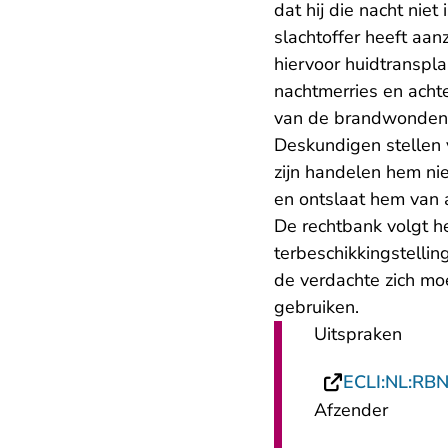
dat hij die nacht nie
slachtoffer heeft aa
hiervoor huidtranspla
nachtmerries en achte
van de brandwonden wa
Deskundigen stellen 
zijn handelen hem ni
en ontslaat hem van a
De rechtbank volgt 
terbeschikkingstelli
de verdachte zich moe
gebruiken.
Uitspraken
ECLI:NL:RB
Afzender