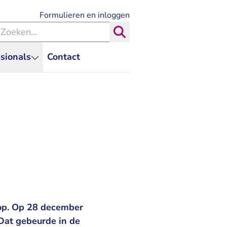
- U verlaat Rechtspraak.nl
Formulieren en inloggen
eken binnen de Rechtspraak
Zoeken
sionals
Contact
op. Op 28 december
 Dat gebeurde in de