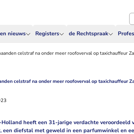
Zo
 en nieuws
Registers
de Rechtspraak
Profes
maanden celstraf na onder meer roofoverval op taxichauffeur 
anden celstraf na onder meer roofoverval op taxichauffeur 
023
Holland heeft een 31-jarige verdachte veroordeeld v
r, een diefstal met geweld in een parfumwinkel en ee