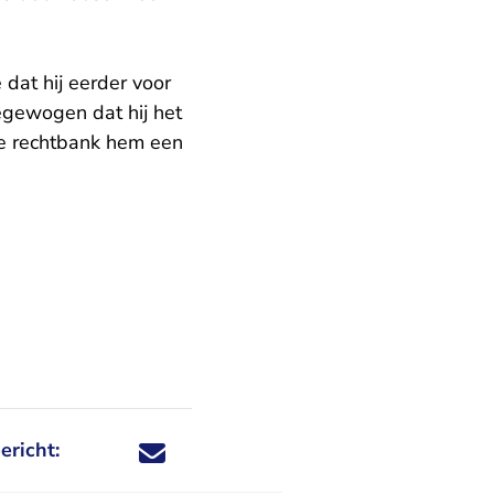
dat hij eerder voor
egewogen dat hij het
 de rechtbank hem een
ericht:
Deel dit nieuwsbericht via X - U verlaat Rechtspraa
Deel dit nieuwsbericht via Facebook - U verlaat
Deel dit nieuwsbericht via e-mail
Deel dit nieuwsbericht via LinkedIn - U v