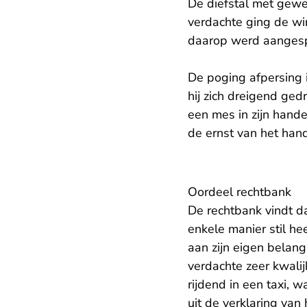
De diefstal met gew
verdachte ging de wi
daarop werd aangesp
De poging afpersing 
hij zich dreigend ged
een mes in zijn hande
de ernst van het han
Oordeel rechtbank
De rechtbank vindt d
enkele manier stil he
aan zijn eigen belan
verdachte zeer kwali
rijdend in een taxi, 
uit de verklaring van