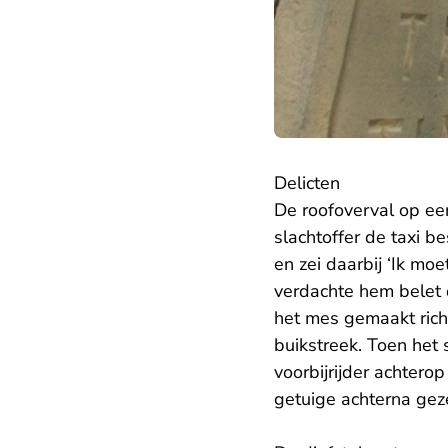
Delicten
De roofoverval op ee
slachtoffer de taxi b
en zei daarbij ‘Ik moe
verdachte hem belet 
het mes gemaakt richt
buikstreek. Toen het
voorbijrijder achtero
getuige achterna gez