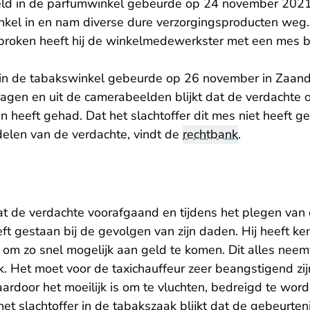
eld in de parfumwinkel gebeurde op 24 november 202
nkel in en nam diverse dure verzorgingsproducten weg
roken heeft hij de winkelmedewerkster met een mes b
in de tabakswinkel gebeurde op 26 november in Zaandij
ragen en uit de camerabeelden blijkt dat de verdachte 
n heeft gehad. Dat het slachtoffer dit mes niet heeft ge
delen van de verdachte, vindt de
rechtbank
.
at de verdachte voorafgaand en tijdens het plegen van
eft gestaan bij de gevolgen van zijn daden. Hij heeft ke
g om zo snel mogelijk aan geld te komen. Dit alles nee
jk. Het moet voor de taxichauffeur zeer beangstigend z
waardoor het moeilijk is om te vluchten, bedreigd te wo
 het slachtoffer in de tabakszaak blijkt dat de gebeurten