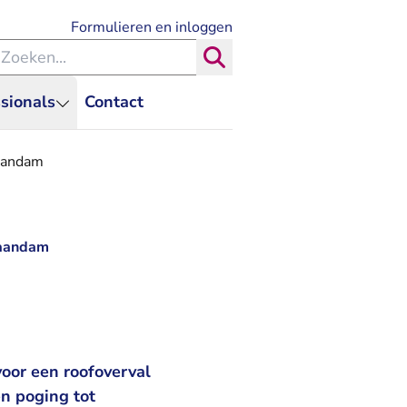
- U verlaat Rechtspraak.nl
Formulieren en inloggen
eken binnen de Rechtspraak
Zoeken
sionals
Contact
Zaandam
Zaandam
oor een roofoverval
n poging tot