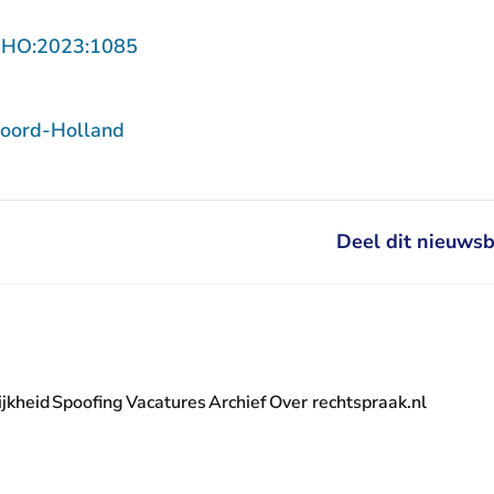
- U verlaat Rechtspraak.nl
NHO:2023:1085
oord-Holland
Deel dit nieuwsb
jkheid
Spoofing
Vacatures
Archief
Over rechtspraak.nl
- U verlaat Rechtspraak.nl
 Rechtspraak.nl
t Rechtspraak.nl
rlaat Rechtspraak.nl
verlaat Rechtspraak.nl
 U verlaat Rechtspraak.nl
' nieuwsbrief - U verlaat Rechtspraak.nl