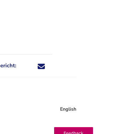
ericht:
Deel dit nieuwsbericht via X - U verlaat Rechtspraa
Deel dit nieuwsbericht via Facebook - U verlaat
Deel dit nieuwsbericht via e-mail
Deel dit nieuwsbericht via LinkedIn - U v
English