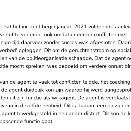
t dat het incident begin januari 2021 voldoende aanle
erlof te verlenen, ook omdat er eerder conflicten met 
enige tijd daarvoor zonder succes was afgesloten. Daar
verbod' opleggen. Dit om de geruchtenstroom op social
en van de politieorganisatie schaadde. Dat de agent oo
ositie mocht spreken, was bedoeld om verdere onrust bi
n de agent te vaak tot conflicten leidde, het coachings
 de agent duidelijk kon zijn waarop hij werd aangespro
en uit zijn functie als wijkagent. De agent is verplaats
 niveau in dezelfde eenheid. Dit is daarom een passende 
e agent tewerkgesteld in een ander district. Dit kon d
passende functie gaat.