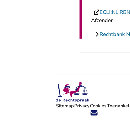
ECLI:NL:RB
Afzender
Rechtbank N
Sitemap
Privacy
Cookies
Toegankeli
Volg ons op X (Twitter) - U verlaat
Volg ons op Facebook - U verlaa
Volg ons op Instagram - U ve
Volg ons op Youtube - U 
Volg ons op LinkedIn -
'Blijf op de hoogte