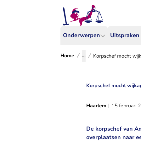
Onderwerpen
Uitspraken
Home
...
Korpschef mocht wij
Korpschef mocht wijka
Haarlem
|
15 februari 
De korpschef van A
overplaatsen naar ee