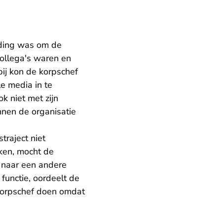
iding was om de
collega's waren en
bij kon de korpschef
e media in te
k niet met zijn
nnen de organisatie
traject niet
ken, mocht de
t naar een andere
functie, oordeelt de
e korpschef doen omdat