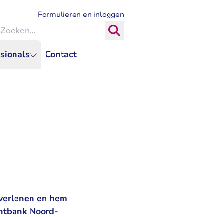
- U verlaat Rechtspraak.nl
Formulieren en inloggen
eken binnen de Rechtspraak
Zoeken
sionals
Contact
verlenen en hem
chtbank Noord-