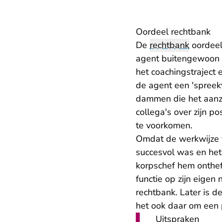
Oordeel rechtbank
De
rechtbank
oordeel
agent buitengewoon v
het coachingstraject 
de agent een 'spreek
dammen die het aanzi
collega's over zijn p
te voorkomen.
Omdat de werkwijze va
succesvol was en het
korpschef hem ontheff
functie op zijn eigen
rechtbank. Later is d
het ook daar om een 
Uitspraken