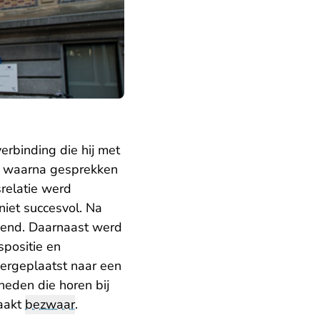
erbinding die hij met
st waarna gesprekken
relatie werd
niet succesvol. Na
leend. Daarnaast werd
spositie en
vergeplaatst naar een
heden die horen bij
maakt
bezwaar
.