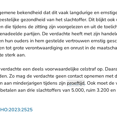
algemene bekendheid dat dit vaak langdurige en ernstig
stelijke gezondheid van het slachtoffer. Dit blijkt ook 
n die tijdens de zitting zijn voorgelezen en uit de toeli
enadeelde partijen. De verdachte heeft met zijn handel
 en hun ouders in hem gestelde vertrouwen ernstig gesc
en tot grote verontwaardiging en onrust in de maatscha
te sterk aan.
verdachte een deels voorwaardelijke celstraf op. Daara
en. Zo mag de verdachte geen contact opnemen met de
 aan minderjarigen tijdens zijn
proeftijd
. Ook moet de 
etalen aan drie slachtoffers van 5.000, ruim 3.200 en
- U verlaat Rechtspraak.nl
NHO:2023:2525