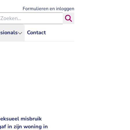
- U verlaat Rechtspraak.nl
Formulieren en inloggen
eken binnen de Rechtspraak
Zoeken
sionals
Contact
eksueel misbruik
gaf in zijn woning in