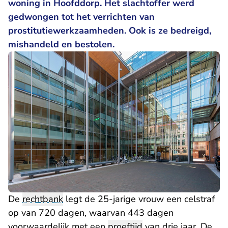
woning in Hoofddorp. Het slachtoffer werd
gedwongen tot het verrichten van
prostitutiewerkzaamheden. Ook is ze bedreigd,
mishandeld en bestolen.
De
rechtbank
legt de 25-jarige vrouw een celstraf
op van 720 dagen, waarvan 443 dagen
voorwaardelijk met een
proeftijd
van drie jaar. De