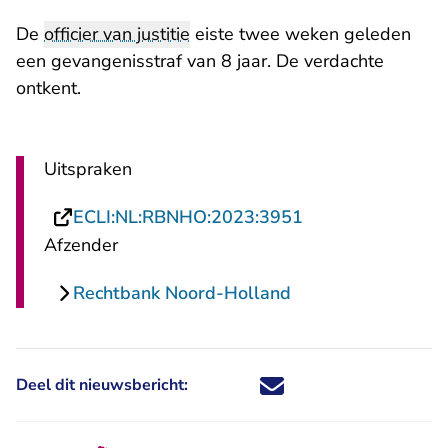
De
officier van justitie
eiste twee weken geleden
een gevangenisstraf van 8 jaar. De verdachte
ontkent.
Uitspraken
- U verlaat Recht
ECLI:NL:RBNHO:2023:3951
Afzender
Rechtbank Noord-Holland
Deel dit nieuwsbericht:
Deel dit nieuwsbericht via X - U 
Deel dit nieuwsbericht via Fa
Deel dit nieuwsbericht via
Deel dit nieuwsbericht