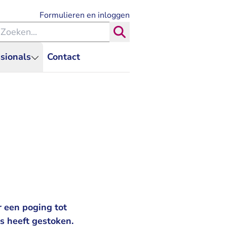
- U verlaat Rechtspraak.nl
Formulieren en inloggen
eken binnen de Rechtspraak
Zoeken
sionals
Contact
 een poging tot
s heeft gestoken.