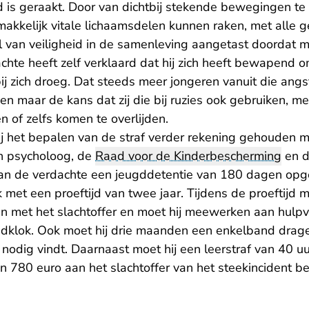
d is geraakt. Door van dichtbij stekende bewegingen t
akkelijk vitale lichaamsdelen kunnen raken, met alle g
 van veiligheid in de samenleving aangetast doordat 
chte heeft zelf verklaard dat hij zich heeft bewapend o
ij zich droeg. Dat steeds meer jongeren vanuit die angs
en maar de kans dat zij die bij ruzies ook gebruiken, met
of zelfs komen te overlijden.
ij het bepalen van de straf verder rekening gehouden m
n psycholoog, de
Raad voor de Kinderbescherming
en d
aan de verdachte een jeugddetentie van 180 dagen op
 met een proeftijd van twee jaar. Tijdens de proeftijd
 met het slachtoffer en moet hij meewerken aan hulpve
klok. Ook moet hij drie maanden een enkelband dragen
nodig vindt. Daarnaast moet hij een leerstraf van 40 u
 780 euro aan het slachtoffer van het steekincident be