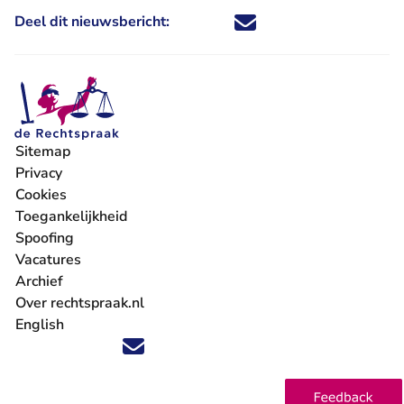
Deel dit nieuwsbericht:
Deel dit nieuwsbericht via X - U 
Deel dit nieuwsbericht via Fa
Deel dit nieuwsbericht via
Deel dit nieuwsbericht
Sitemap
Privacy
Cookies
Toegankelijkheid
Spoofing
Vacatures
- U verlaat Rechtspraak.nl
Archief
Over rechtspraak.nl
English
Volg ons op X (Twitter) - U verlaat Rechtspraak.nl
Volg ons op Facebook - U verlaat Rechtspraak.nl
Volg ons op Instagram - U verlaat Rechtspraak.nl
Volg ons op Youtube - U verlaat Rechtspraak.nl
Volg ons op LinkedIn - U verlaat Rechtspraak.n
'Blijf op de hoogte' nieuwsbrief - U verlaat