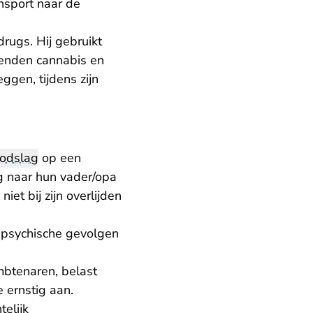
ansport naar de
rugs. Hij gebruikt
ienden cannabis en
eggen, tijdens zijn
odslag
op een
g naar hun vader/opa
iet bij zijn overlijden
e psychische gevolgen
mbtenaren, belast
e ernstig aan.
telijk