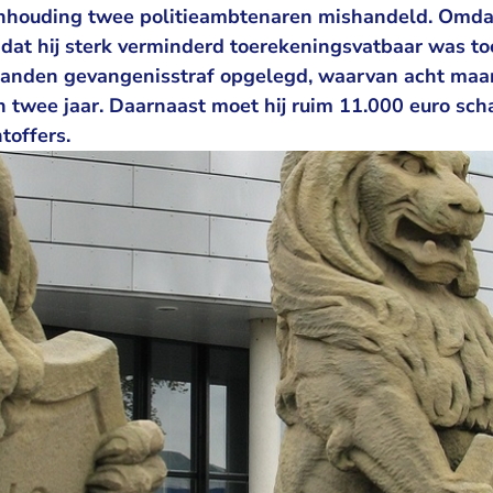
anhouding twee politieambtenaren mishandeld. Omda
dat hij sterk verminderd toerekeningsvatbaar was to
 maanden gevangenisstraf opgelegd, waarvan acht ma
an twee jaar. Daarnaast moet hij ruim 11.000 euro sc
toffers.