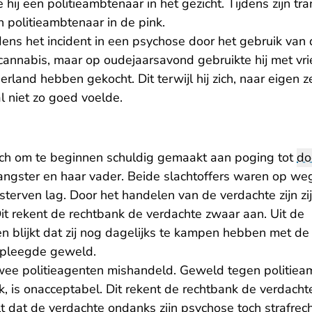
 hij een politieambtenaar in het gezicht. Tijdens zijn tr
n politieambtenaar in de pink.
ens het incident in een psychose door het gebruik van d
 cannabis, maar op oudejaarsavond gebruikte hij met vr
erland hebben gekocht. Dit terwijl hij zich, naar eigen z
l niet zo goed voelde.
ich om te beginnen schuldig gemaakt aan poging tot
do
gangster en haar vader. Beide slachtoffers waren op we
sterven lag. Door het handelen van de verdachte zijn zij n
t rekent de rechtbank de verdachte zwaar aan. Uit de
en blijkt dat zij nog dagelijks te kampen hebben met d
epleegde geweld.
wee politieagenten mishandeld. Geweld tegen politiea
, is onacceptabel. Dit rekent de rechtbank de verdacht
 dat de verdachte ondanks zijn psychose toch strafrech