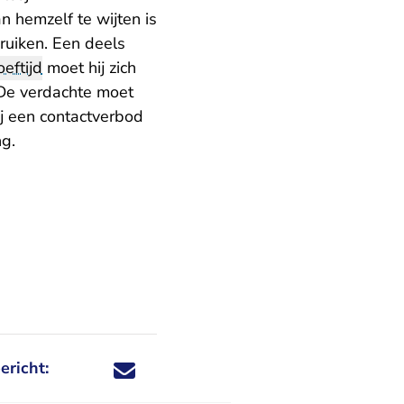
 hemzelf te wijten is
ruiken. Een deels
oeftijd
moet hij zich
 De verdachte moet
ij een contactverbod
ng.
ericht:
Deel dit nieuwsbericht via X - U verlaat Rechtspraa
Deel dit nieuwsbericht via Facebook - U verlaat
Deel dit nieuwsbericht via e-mail
Deel dit nieuwsbericht via LinkedIn - U v