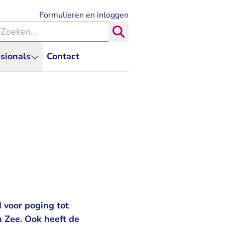
- U verlaat Rechtspraak.nl
Formulieren en inloggen
eken binnen de Rechtspraak
Zoeken
sionals
Contact
 voor poging tot
 Zee. Ook heeft de