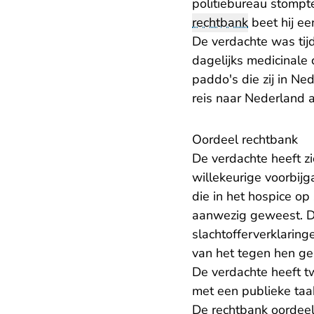
politiebureau stompte
rechtbank
beet hij ee
De verdachte was tijd
dagelijks medicinale
paddo's die zij in Ned
reis naar Nederland a
Oordeel rechtbank
De verdachte heeft z
willekeurige voorbij
die in het hospice op 
aanwezig geweest. Di
slachtofferverklaring
van het tegen hen g
De verdachte heeft t
met een publieke taak
De rechtbank oordeelt