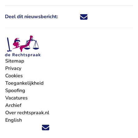
Deel dit nieuwsbericht:
Deel dit nieuwsbericht via X - U 
Deel dit nieuwsbericht via Fa
Deel dit nieuwsbericht via
Deel dit nieuwsbericht
Sitemap
Privacy
Cookies
Toegankelijkheid
Spoofing
Vacatures
- U verlaat Rechtspraak.nl
Archief
Over rechtspraak.nl
English
Volg ons op X (Twitter) - U verlaat Rechtspraak.nl
Volg ons op Facebook - U verlaat Rechtspraak.nl
Volg ons op Instagram - U verlaat Rechtspraak.nl
Volg ons op Youtube - U verlaat Rechtspraak.nl
Volg ons op LinkedIn - U verlaat Rechtspraak.n
'Blijf op de hoogte' nieuwsbrief - U verlaat