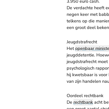
3.950 euro cash.
De verdachte heeft e
negen keer met babb
telkens op die manier
een groot deel beken
Jeugdstrafrecht
Het
openbaar ministe
jeugddetentie. Hoewe
jeugdstrafrecht moet 
psychologisch rapport
hij kwetsbaar is voor
van zijn handelen nau
Oordeel rechtbank
De
rechtbank
acht be
een groot aantal stra