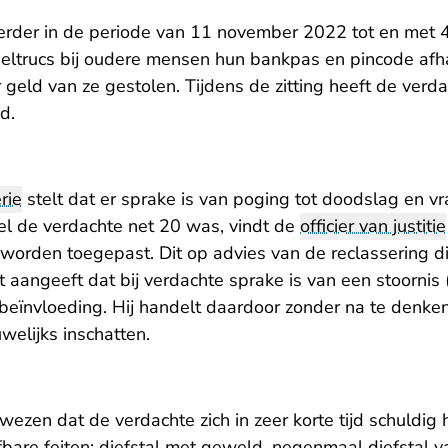
erder in de periode van 11 november 2022 tot en met 4
eltrucs bij oudere mensen hun bankpas en pincode af
 geld van ze gestolen. Tijdens de zitting heeft de verda
d.
rie
stelt dat er sprake is van poging tot doodslag en 
l de verdachte net 20 was, vindt de
officier van justitie
worden toegepast. Dit op advies van de reclassering di
 aangeeft dat bij verdachte sprake is van een stoornis
 beïnvloeding. Hij handelt daardoor zonder na te denken
welijks inschatten.
wezen dat de verdachte zich in zeer korte tijd schuldig
fbare feiten: diefstal met geweld, negenmaal diefstal v