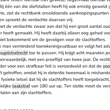
ij één van die diefstallen heeft hij ook ernstig geweld
rie, ziet de rechtbank onvoldoende aanknopingspunten i
n spreekt de verdachte daarvan vrij.
het de verdachte zwaar aan dat hij een groot aantal ou
r heeft gemaakt. Hij heeft daarbij alleen oog gehad voor
 niet bekommerd om de gevolgen voor de slachtoffers.
e man verminderd toerekeningsvatbaar en volgt het ad
eugdstrafrecht
toe te passen. Hij krijgt acht maanden j
rwaardelijk, met een proeftijd van twee jaar. De rec
der voor een strafbaar feit is veroordeeld en dat de
voo
 getroffen, omdat hij in detentie tweemaal is mishande
ysieke letsel dat hij de slachtoffers heeft toegebracht
elijke
taakstraf
van 180 uur op. Ten slotte moet de ver
len aan zijn slachtoffers.