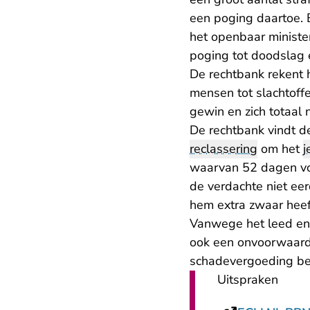
een poging daartoe. B
het openbaar ministe
poging tot doodslag e
De rechtbank rekent 
mensen tot slachtoffe
gewin en zich totaal
De rechtbank vindt d
reclassering
om het
j
waarvan 52 dagen voo
de verdachte niet eer
hem extra zwaar heeft
Vanwege het leed en f
ook een onvoorwaard
schadevergoeding beta
Uitspraken