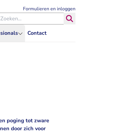
- U verlaat Rechtspraak.nl
Formulieren en inloggen
eken binnen de Rechtspraak
Zoeken
sionals
Contact
en poging tot zware
nen door zich voor