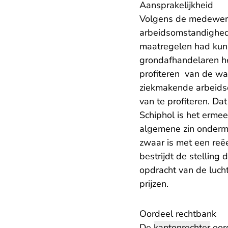
Aansprakelijkheid
Volgens de medewerke
arbeidsomstandighede
maatregelen had kunn
grondafhandelaren h
profiteren van de wa
ziekmakende arbeidso
van te profiteren. D
Schiphol is het erme
algemene zin onderma
zwaar is met een reëe
bestrijdt de stelling
opdracht van de luch
prijzen.
Oordeel rechtbank
De
kantonrechter
oord