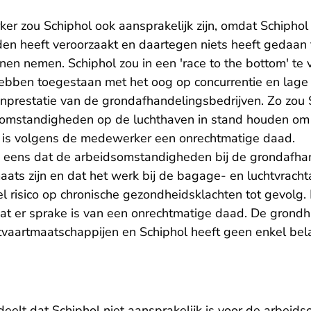
r zou Schiphol ook aansprakelijk zijn, omdat Schiphol
n heeft veroorzaakt en daartegen niets heeft gedaan te
en nemen. Schiphol zou in een 'race to the bottom' te 
ebben toegestaan met het oog op concurrentie en lage
nprestatie van de grondafhandelingsbedrijven. Zo zou 
mstandigheden op de luchthaven in stand houden om d
at is volgens de medewerker een onrechtmatige daad.
e eens dat de arbeidsomstandigheden bij de grondafhan
ats zijn en dat het werk bij de bagage- en luchtvracht
l risico op chronische gezondheidsklachten tot gevolg.
 dat er sprake is van een onrechtmatige daad. De grond
tvaartmaatschappijen en Schiphol heeft geen enkel bela
eelt dat Schiphol niet aansprakelijk is voor de arbeid