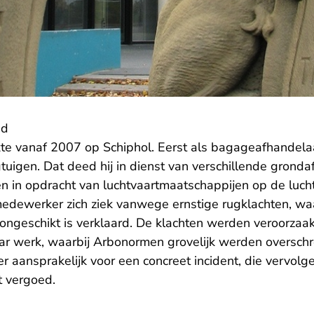
id
 vanaf 2007 op Schiphol. Eerst als bagageafhandelaar,
gtuigen. Dat deed hij in dienst van verschillende grond
n in opdracht van luchtvaartmaatschappijen op de luch
dewerker zich ziek vanwege ernstige rugklachten, waa
songeschikt is verklaard. De klachten werden veroorzaa
aar werk, waarbij Arbonormen grovelijk werden overschr
er aansprakelijk voor een concreet incident, die vervol
t vergoed.