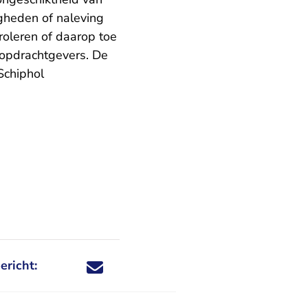
gheden of naleving
roleren of daarop toe
f opdrachtgevers. De
Schiphol
ericht:
Deel dit nieuwsbericht via X - U verlaat Rechtspraa
Deel dit nieuwsbericht via Facebook - U verlaat
Deel dit nieuwsbericht via e-mail
Deel dit nieuwsbericht via LinkedIn - U v