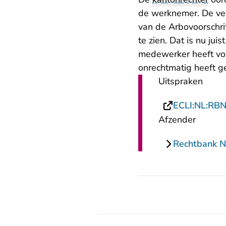
de werknemer. De ver
van de Arbovoorschrif
te zien. Dat is nu ju
medewerker heeft vo
onrechtmatig heeft g
Uitspraken
ECLI:NL:RB
Afzender
Rechtbank N