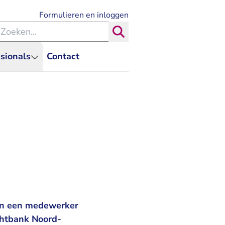
- U verlaat Rechtspraak.nl
Formulieren en inloggen
eken binnen de Rechtspraak
Zoeken
sionals
Contact
van een medewerker
chtbank Noord-