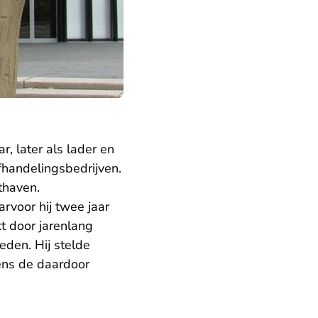
 later als lader en
afhandelingsbedrijven.
thaven.
rvoor hij twee jaar
kt door jarenlang
eden. Hij stelde
gens de daardoor