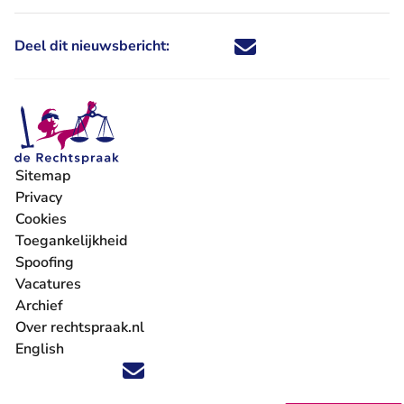
Deel dit nieuwsbericht:
Deel dit nieuwsbericht via X - U 
Deel dit nieuwsbericht via Fa
Deel dit nieuwsbericht via
Deel dit nieuwsbericht
Sitemap
Privacy
Cookies
Toegankelijkheid
Spoofing
Vacatures
- U verlaat Rechtspraak.nl
Archief
Over rechtspraak.nl
English
Volg ons op X (Twitter) - U verlaat Rechtspraak.nl
Volg ons op Facebook - U verlaat Rechtspraak.nl
Volg ons op Instagram - U verlaat Rechtspraak.nl
Volg ons op Youtube - U verlaat Rechtspraak.nl
Volg ons op LinkedIn - U verlaat Rechtspraak.n
'Blijf op de hoogte' nieuwsbrief - U verlaat